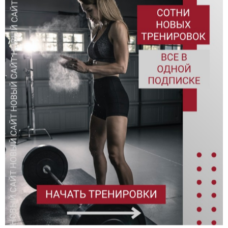
МЕНЮ
Главная
Фотогалерея
Каталог программ
ЧАВО
Каталог упражнений
Обратная связь
Многоборец тест
Личный кабинет
Статьи
С ЧЕГО НАЧАТЬ?
Регистрация
Авторизация
Мои программы
Сайт использует файлы «
cookie
». Продолжив работу с сайтом, Вы соглашаетесь с
размещением cookie-файлов на Вашем компьютере.
Политика
конфиденциальности
.
Публичная оферта
.