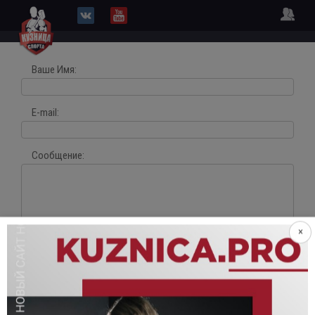
Ваше Имя:
E-mail:
Сообщение:
×
Нажимая кнопку и отправляя форму, Вы принимаете "
Соглашение на обработку
персональных данных
" и даёте своё согласие на обработку Ваших персональных
данных, в соответствии с Федеральным законом от 27.07.2006 года №152-ФЗ «О
персональных данных», на условиях и для целей, определенных
Политикой
конфиденциальности
.