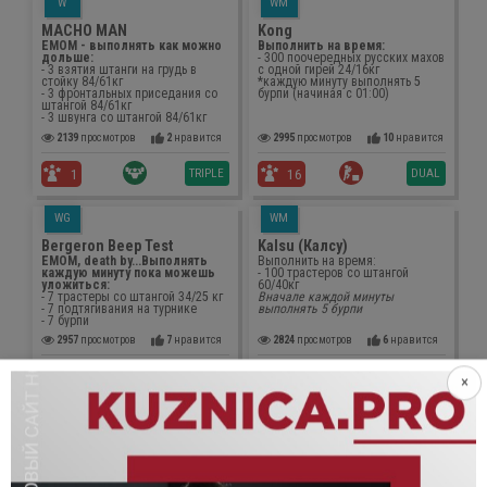
W
WM
MACHO MAN
Kong
ЕМОМ - выполнять как можно
Выполнить на время:
дольше:
- 300 поочередных русских махов
- 3 взятия штанги на грудь в
с одной гирей 24/16кг
стойку 84/61кг
*каждую минуту выполнять 5
- 3 фронтальных приседания со
бурпи (начиная с 01:00)
штангой 84/61кг
- 3 швунга со штангой 84/61кг
2139
просмотров
2
нравится
2995
просмотров
10
нравится
TRIPLE
DUAL
1
16
WG
WM
Bergeron Beep Test
Kalsu (Калсу)
ЕМОМ, death by...Выполнять
Выполнить на время:
каждую минуту пока можешь
- 100 трастеров со штангой
уложиться:
60/40кг
- 7 трастеры со штангой 34/25 кг
Вначале каждой минуты
- 7 подтягивания на турнике
выполнять 5 бурпи
- 7 бурпи
2957
просмотров
7
нравится
2824
просмотров
6
нравится
TRIPLE
DUAL
11
12
×
G
G
Лесенка подтягиваний
Death by - отжимания от
пола
Death by...ЕМОМ каждую
Death by...ЕМОМ каждую