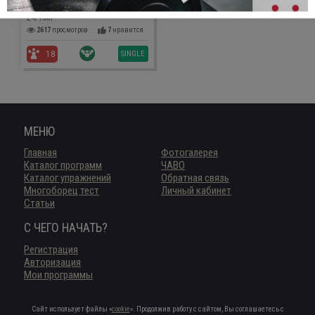
далее
- Трастеры с двумя гирями
24/16кг
2617
просмотров
7
нравится
SINGLE
18
МЕНЮ
Главная
Фотогалерея
Каталог программ
ЧАВО
Каталог упражнений
Обратная связь
Многоборец тест
Личный кабинет
Статьи
С ЧЕГО НАЧАТЬ?
Регистрация
Авторизация
Мои программы
Сайт использует файлы «
cookie
». Продолжив работу с сайтом, Вы соглашаетесь с