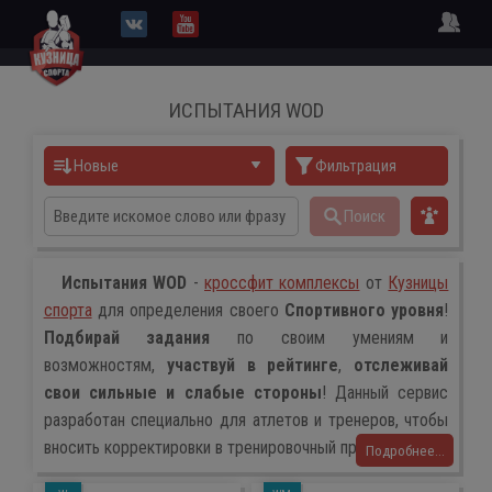
ИСПЫТАНИЯ WOD
Новые
Фильтрация
Поиск
Испытания WOD
-
кроссфит комплексы
от
Кузницы
спорта
для определения своего
Спортивного уровня
!
Подбирай задания
по своим умениям и
возможностям,
участвуй в рейтинге
,
отслеживай
свои сильные и слабые стороны
! Данный сервис
разработан специально для атлетов и тренеров, чтобы
вносить корректировки в тренировочный процесс!
Подробнее...