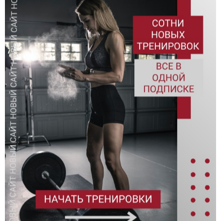
минуту:
минуту:
- 3 строгих подтягивания (+1
- 10 отжиманий от пола (+1
повтор каждую минуту)
повтор каждую минуту)
Старутем с 3 подтягиваний на
Стартуем с 10 отжиманий от
турнике, каждую новую минуту
пола, каждую новую минуту
прибавляем 1 повтор.
прибавляем 1 повтор.
3392
просмотров
30
нравится
2572
просмотров
13
нравится
SINGLE
SINGLE
88
69
G
W
Сэндс (Sands)
Смерть от толчков гирь
Death by...
Death by…с гирями!
- 5 подносы ног к перекладине
Выполнять каждые 2 минуты:
(+1 каждую минуту)
- 10 взятий двух гирь на грудь с
- 5 метров ходьба на руках
виса 24/16кг
Результат - общее количество
- 10 толчок двух гирь + 2
подносов ног за все серии
повторения каждые 2 минуты
Выполнять до тех пор, пока
укладываешься в 2 минуты.
293
просмотров
1
нравится
739
просмотров
2
нравится
DUAL
DUAL
3
8
W
Death by - трастеры с
гирями
Death by...ЕМОМ каждую минуту:
1-2-3-4-5-6-7-8-9-10-11-12...и так