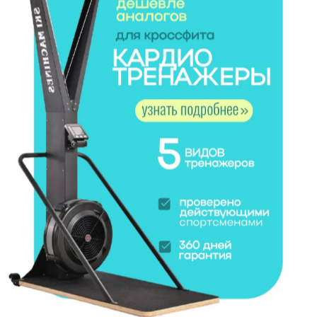
в состоянии здоровья (Адаптивная физическая культура)
Учебное заведение:
Колледж «Базовый медицинский
колледж», г. Челябинск
Дата окончания:
2013
- 2018
Специальность:
Сестринское дело
Учебное заведение:
ГБУ ДПО «ЧОЦДПОЗС»
, г.
Челябинск
Дата окончания:
21.12.2018
год
Специальность:
Медицинский массаж
КУРСЫ И ТРЕНИНГИ
Название курса:
Кинезиотейпирование. Базовый курс.
Учебное заведение:
Челябинская Ассоциация
Реабилитологов