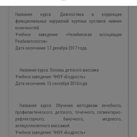
Дата окончания:
15 января 2017 года.
Название курса:
Диагностика и коррекция
функциональных нарушений крупных суставов нижних
конечностей.
Учебное заведение:
«
Челябинская ассоциация
Реабилитологов
»
Дата окончания:
17 декабря 2017 года.
Название курса:
Основы
детского
массажа
Учебное заведение:
ЧНОУ «Бодрость»
Дата окончания:
15 сентября 2015года.
Название курса:
Обучение методикам лечебного,
профилактического,
детского
, точечного, сегментарно-
рефлекторного, баночного, медового,
антицеллюлитного массажей.
Учебное заведение:
ЧНОУ «Бодрость»