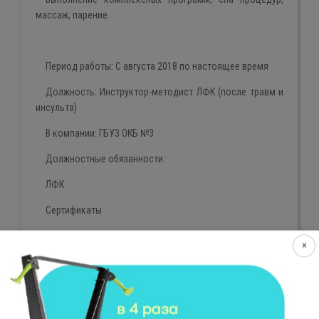
массаж, парение.
Период работы:
С августа 2018 по настоящее время
Должность:
Инструктор-методист ЛФК (после травм и
инсульта)
В компании:
ГБУЗ ОКБ №3
Должностные обязанности:
ЛФК
Сертификаты
ОБРАЗОВАНИЕ
×
У
чебное
заведение:
Уральский государственный
университет физической культуры
Дата окончания:
2011
–
2015
год.
Факультет:
Физическая культура для лиц с отклонениями