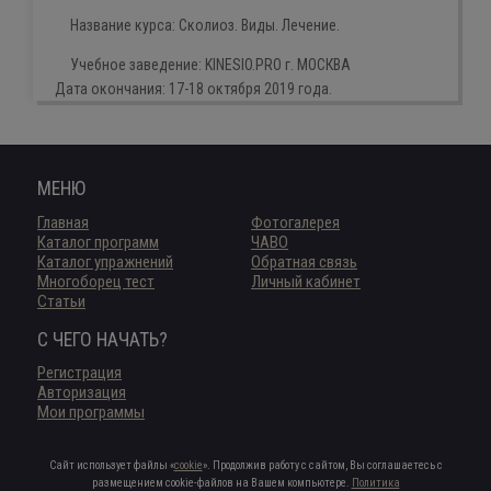
Название курса:
Сколиоз. Виды. Лечение.
Учебное заведение:
KINESIO
.
PRO
г. МОСКВА
Дата окончания:
17-18 октября 2019 года.
МЕНЮ
Главная
Фотогалерея
Каталог программ
ЧАВО
Каталог упражнений
Обратная связь
Многоборец тест
Личный кабинет
Статьи
С ЧЕГО НАЧАТЬ?
Регистрация
Авторизация
Мои программы
Сайт использует файлы «
cookie
». Продолжив работу с сайтом, Вы соглашаетесь с
размещением cookie-файлов на Вашем компьютере.
Политика