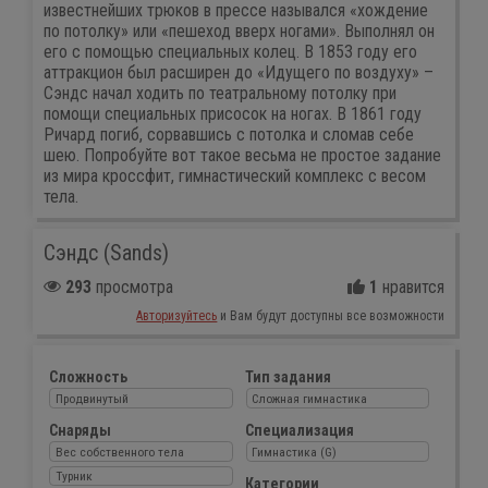
известнейших трюков в прессе назывался «хождение
по потолку» или «пешеход вверх ногами». Выполнял он
его с помощью специальных колец. В 1853 году его
аттракцион был расширен до «Идущего по воздуху» –
Сэндс начал ходить по театральному потолку при
помощи специальных присосок на ногах. В 1861 году
Ричард погиб, сорвавшись с потолка и сломав себе
шею. Попробуйте вот такое весьма не простое задание
из мира кроссфит, гимнастический комплекс с весом
тела.
Сэндс (Sands)
293
просмотра
1
нравится
Авторизуйтесь
и Вам будут доступны все возможности
Сложность
Тип задания
Продвинутый
Сложная гимнастика
Снаряды
Специализация
Вес собственного тела
Гимнастика (G)
Турник
Категории