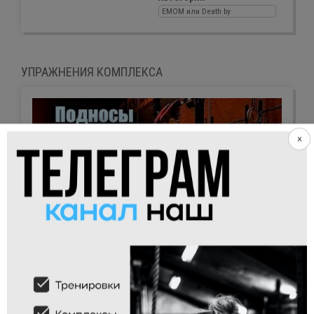
ЕМОМ или Death by
УПРАЖНЕНИЯ КОМПЛЕКСА
×
Подносы ног к перекладине киппингом