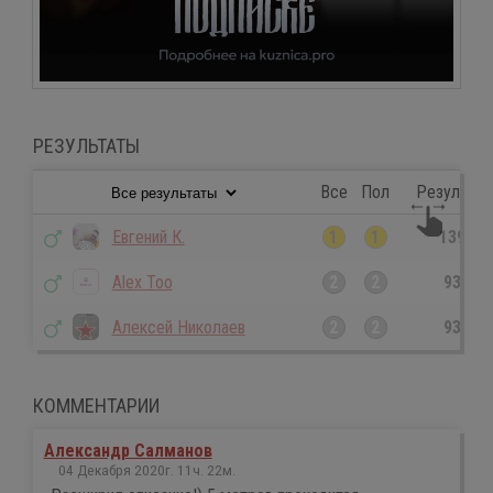
РЕЗУЛЬТАТЫ
Все
Пол
Результат
Евгений К.
1
1
139
Alex Too
2
2
93
Алексей Николаев
2
2
93
КОММЕНТАРИИ
Александр Салманов
04 Декабря 2020г. 11ч. 22м.