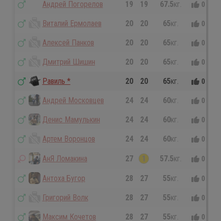
Андрей Погорелов
19
19
67.5
кг.
0
0
Виталий Ермолаев
20
20
65
кг.
0
0
Алексей Панков
20
20
65
кг.
0
0
Дмитрий Шишин
20
20
65
кг.
0
0
Равиль *
20
20
65
кг.
0
0
Андрей Московцев
24
24
60
кг.
0
0
Денис Мамулькин
24
24
60
кг.
0
0
Артем Воронцов
24
24
60
кг.
0
0
АнЯ Ломакина
27
1
57.5
кг.
0
0
Антоха Бугор
28
27
55
кг.
0
0
Григорий Волк
28
27
55
кг.
0
0
Максим Кочетов
28
27
55
кг.
0
0