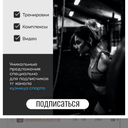
Владимир Савинов
8
8
85
кг.
0
0
Иван Крупин
8
8
85
кг.
0
0
Дмитрий Копасов
10
10
82.5
кг.
0
0
Александр Коротков
11
11
80
кг.
0
0
Сергей Рубцов
12
12
77.5
кг.
0
0
Глеб Нюркин
13
13
75
кг.
0
0
Кирилл Кузаков
13
13
75
кг.
0
0
Ильнар Галимзянов
13
13
75
кг.
0
0
Дмитрий Куликов
13
13
75
кг.
0
0
Aleksey Titov
17
17
72.5
кг.
0
0
Вениамин Бархутов
18
18
70
кг.
0
0