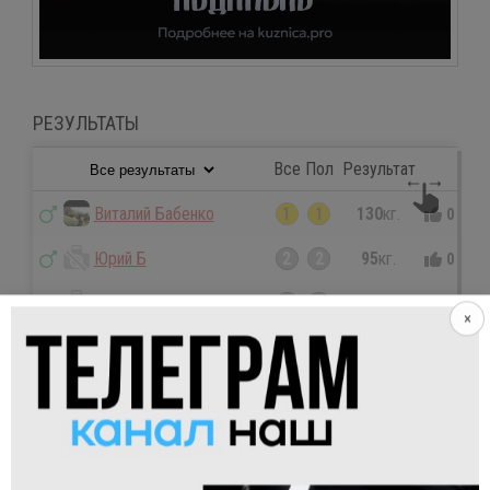
РЕЗУЛЬТАТЫ
Все
Пол
Результат
Виталий Бабенко
1
1
130
кг.
0
0
Юрий Б
2
2
95
кг.
0
0
Антон Гребенюк
2
2
95
кг.
0
0
×
Михаил Хорохорин
2
2
95
кг.
0
0
Игорь Мор
5
5
90
кг.
0
0
Евгений К.
5
5
90
кг.
0
0
David Dobenbergs
7
7
87
кг.
0
0