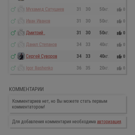
Мухамед Сатушиев
31
30
50
кг.
0
0
Иван Иванов
31
30
50
кг.
0
0
Дмитрий .
31
30
50
кг.
0
0
Данил Степанов
34
33
40
кг.
0
0
Сергей Суворов
34
33
40
кг.
0
0
Igor Iliashenko
36
35
20
кг.
0
0
КОММЕНТАРИИ
Комментариев нет, но Вы можете стать первым
комментатором!
Для добавления комментария необходима
авторизация
.