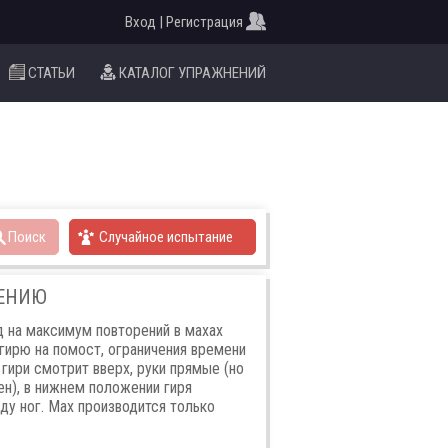
Вход | Регистрация
СТАТЬИ
КАТАЛОГ УПРАЖНЕНИЙ
Поиск
Случайное испытание
НЕНИЮ
 на максимум повторений в махах
 гирю на помост, ограничения времени
 гири смотрит вверх, руки прямые (но
н), в нижнем положении гиря
ду ног. Мах производится только