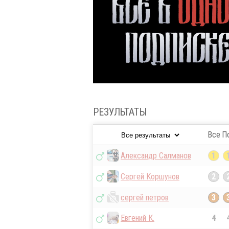
РЕЗУЛЬТАТЫ
Все
П
Александр Салманов
1
Сергей Коршунов
2
сергей петров
3
Евгений К.
4