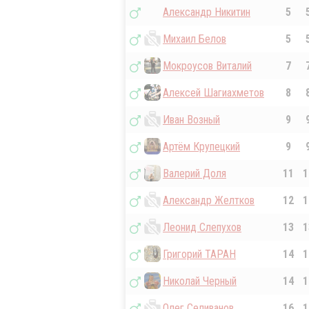
Александр Никитин
5
Михаил Белов
5
Мокроусов Виталий
7
Алексей Шагиахметов
8
Иван Возный
9
Артём Крупецкий
9
Валерий Доля
11
1
Александр Желтков
12
1
Леонид Слепухов
13
1
Григорий ТАРАН
14
1
Николай Черный
14
1
Олег Селиванов
16
1