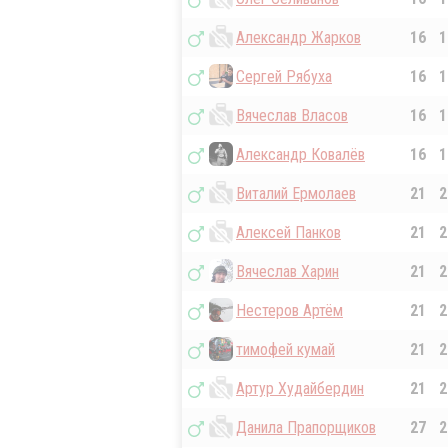
Александр Жарков
16
1
Сергей Рябуха
16
1
Вячеслав Власов
16
1
Александр Ковалёв
16
1
Виталий Ермолаев
21
2
Алексей Панков
21
2
Вячеслав Харин
21
2
Нестеров Артём
21
2
тимофей кумай
21
2
Артур Худайбердин
21
2
Данила Прапорщиков
27
2