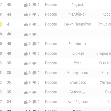
7
45
Россия
Angarsk
0
0
9
44
Россия
Челябинск
Крос
0
0
1
41
Россия
Санкт-Петербург
Птица с
8
0
0
40
0
0
0
40
Россия
Челябинск
0
0
0
40
Россия
Киржач
Огород н
1
0
3
35
Россия
Ухта
Ухта No
0
0
3
35
Россия
Новокузнецк
Энтуз
0
0
3
35
Россия
Ульяновск
Ультра
0
0
3
35
Россия
Белорецк
Ре
0
0
7
34
Россия
Биробиджан
Ск
0
0