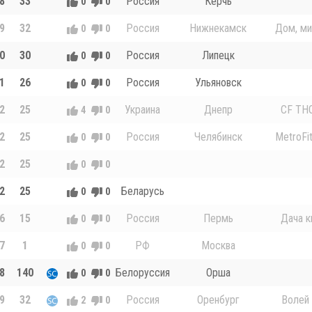
8
33
Россия
Керчь
0
0
9
32
Россия
Нижнекамск
Дом, м
0
0
0
30
Россия
Липецк
0
0
1
26
Россия
Ульяновск
0
0
2
25
Украина
Днепр
CF TH
4
0
2
25
Россия
Челябинск
MetroFit
0
0
2
25
0
0
2
25
Беларусь
0
0
6
15
Россия
Пермь
Дача к
0
0
7
1
РФ
Москва
0
0
8
140
Белоруссия
Орша
0
0
9
32
Россия
Оренбург
Волей
2
0