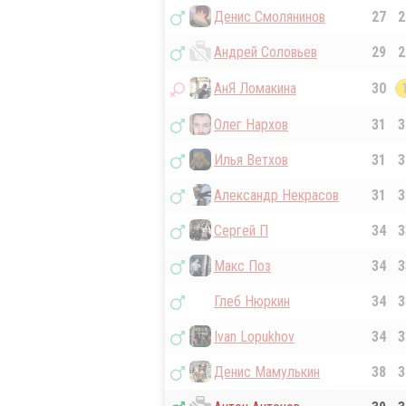
Денис Смолянинов
27
2
Андрей Соловьев
29
2
АнЯ Ломакина
30
Олег Нархов
31
3
Илья Ветхов
31
3
Александр Некрасов
31
3
Сергей П
34
3
Макс Поз
34
3
Глеб Нюркин
34
3
Ivan Lopukhov
34
3
Денис Мамулькин
38
3