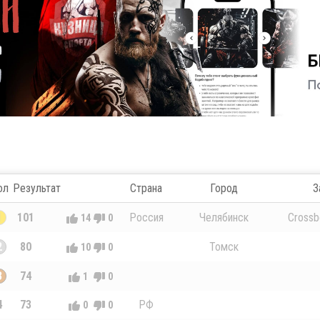
ол
Результат
Страна
Город
З
1
101
Россия
Челябинск
Crossb
14
0
2
80
Томск
10
0
3
74
1
0
4
73
РФ
0
0