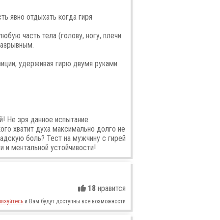
сть явно отдыхать когда гиря
любую часть тела (голову, ногу, плечи
разрывным.
зиции, удерживая гирю двумя руками
й! Не зря данное испытание
кого хватит духа максимально долго не
 адскую боль? Тест на мужчину с гирей
и и ментальной устойчивости!
18
нравится
ризуйтесь
и Вам будут доступны все возможности