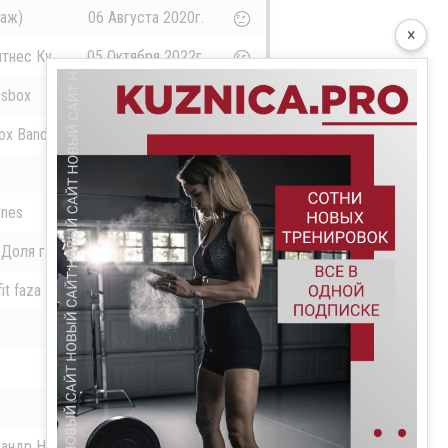
раж)
06 Августа 2020г.
×
тнес Ку...
05 Октября 2022г.
ssbox
06 Августа 2020г.
ox Band
04 Августа 2020г.
03 Августа 2020г.
tnes
07 Августа 2020г.
Доля г....
03 Августа 2020г.
it faza
03 Августа 2020г.
04 Августа 2020г.
21 Июля 2023г.
24 Сентября 2020г.
андр Не...
20 Сентября 2022г.