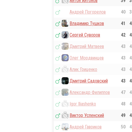
Антон Антонов
39
3
Андрей Погорелов
40
3
Владимир Тушков
41
4
Сергей Суворов
42
4
Дмитрий Матвеев
43
4
Олег Мордвинцев
43
4
Алик Гриценко
43
4
Дмитрий Садовский
43
4
Александр Филиппов
47
4
Igor Iliashenko
48
4
Виктор Успенский
49
4
Андрей Гавриков
50
4