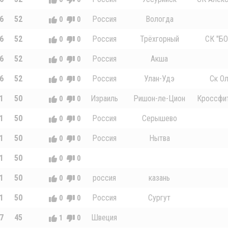
6
52
Россия
Вологда
0
0
6
52
Россия
Трёхгорный
СК "БО
0
0
6
52
Россия
Акша
0
0
6
52
Россия
Улан-Удэ
Ск О
0
0
1
50
Израиль
Ришон-ле-Цион
Кроссфит
0
0
1
50
Россия
Серышево
0
0
1
50
Россия
Нытва
0
0
1
50
0
0
1
50
россия
казань
0
0
1
50
Россия
Сургут
0
0
7
45
Швеция
1
0