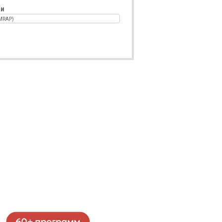
ии
MRAP)