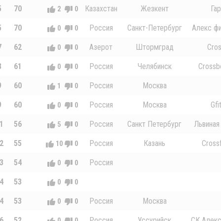
5
70
Казахстан
Жезкент
Га
2
0
5
70
Россия
Санкт-Петербург
Алекс фи
0
0
7
62
Азерот
Штормград
Cro
0
0
8
61
Россия
Челябинск
Crossb
0
0
9
60
Россия
Москва
1
0
9
60
Россия
Москва
Gfi
0
0
1
56
Россия
Санкт Петербург
Львиная 
5
0
2
55
Россия
Казань
Crossf
10
0
3
54
Россия
0
0
4
53
0
0
4
53
Россия
Москва
0
0
6
52
Россия
Уссурийск
СК Алекс
0
0