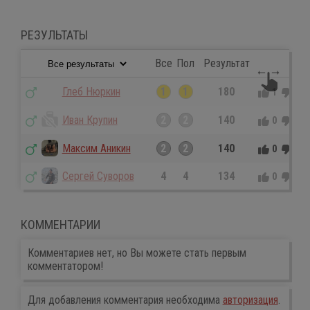
РЕЗУЛЬТАТЫ
Все
Пол
Результат
Глеб Нюркин
1
1
180
1
0
Иван Крупин
2
2
140
0
0
Максим Аникин
2
2
140
0
0
Сергей Суворов
4
4
134
0
0
КОММЕНТАРИИ
Комментариев нет, но Вы можете стать первым
комментатором!
Для добавления комментария необходима
авторизация
.