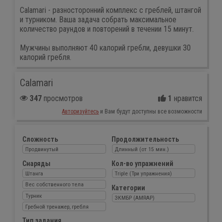
Calamari - разносторонний комплекс с греблей, штангой
и турником. Ваша задача собрать максимальное
количество раундов и повторений в течении 15 минут.
Мужчины выполняют 40 калорий гребли, девушки 30
калорий гребля.
Calamari
347
просмотров
1
нравится
Авторизуйтесь
и Вам будут доступны все возможности
Сложность
Продолжительность
Продвинутый
Длинный (от 15 мин.)
Снаряды
Кол-во упражнений
Штанга
Triple (Три упражнения)
Вес собственного тела
Категории
Турник
ЗКМБР (AMRAP)
Гребной тренажер, гребля
Тип задания