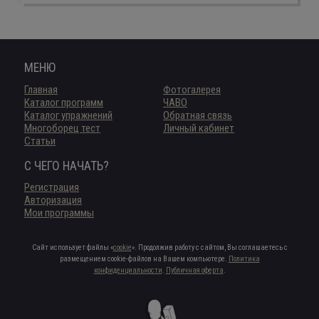
МЕНЮ
Главная
Фотогалерея
Каталог программ
ЧАВО
Каталог упражнений
Обратная связь
Многоборец тест
Личный кабинет
Статьи
С ЧЕГО НАЧАТЬ?
Регистрация
Авторизация
Мои программы
Сайт использует файлы «
cookie
». Продолжив работу с сайтом, Вы соглашаетесь с
размещением cookie-файлов на Вашем компьютере.
Политика
конфиденциальности
.
Публичная оферта
.