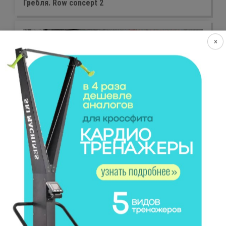
Гребля. Row concept 2
×
Трастеры