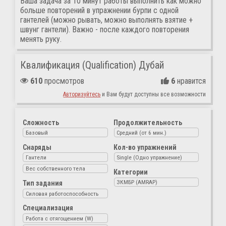
Ваша задача за 10 минут работы выполнить как можно
больше повторений в упражнении бурпи с одной
гантелей (можно рывать, можно выполнять взятие +
швунг гантели). Важно - после каждого повторения
менять руку.
Квалификация (Qualification) Дубай
610
просмотров
6
нравится
Авторизуйтесь
и Вам будут доступны все возможности
Сложность
Продолжительность
Базовый
Средний (от 6 мин.)
Снаряды
Кол-во упражнений
Гантели
Single (Одно упражнение)
Вес собственного тела
Категории
ЗКМБР (AMRAP)
Тип задания
Силовая работоспособность
Специализация
Работа с отягощением (W)