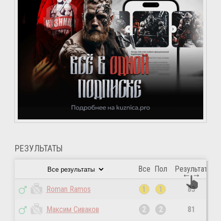
×
РЕЗУЛЬТАТЫ
Все
Пол
Результат
Roman Ramos
1
1
83
Максим Сиваков
2
2
81