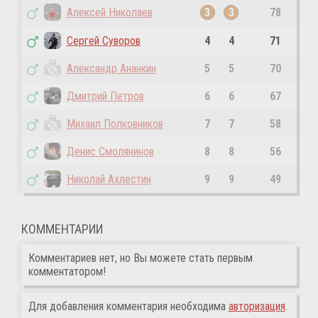
Алексей Николаев
3
3
78
Сергей Суворов
4
4
71
Александр Ананкин
5
5
70
Дмитрий Петров
6
6
67
Михаил Полковников
7
7
58
Денис Смолянинов
8
8
56
Николай Ахлестин
9
9
49
КОММЕНТАРИИ
Комментариев нет, но Вы можете стать первым
комментатором!
Для добавления комментария необходима
авторизация
.