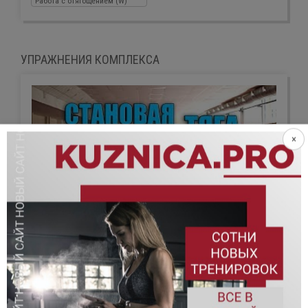
Работа с отягощением (W)
УПРАЖНЕНИЯ КОМПЛЕКСА
×
Становая тяга