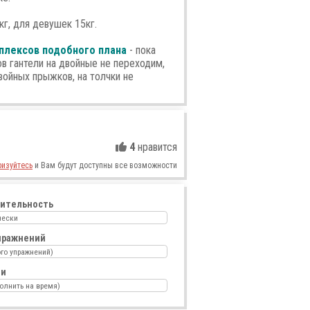
кг, для девушек 15кг.
плексов подобного плана
- пока
в гантели на двойные не переходим,
войных прыжков, на толчки не
4
нравится
ризуйтесь
и Вам будут доступны все возможности
ительность
чески
пражнений
го упражнений)
ии
олнить на время)