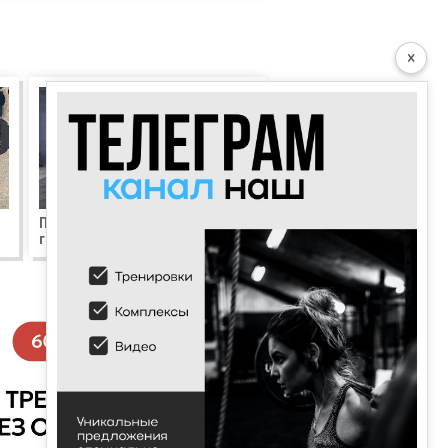
×
Приседания с гантелей над
головой