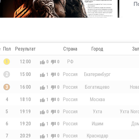
е
Пол
Результат
Страна
Город
За
1
12
:
00
РФ
0
0
2
15
:
00
Россия
Екатеринбург
1
0
3
16
:
00
Россия
Богатищево
Нов
1
0
4
18
:
10
Россия
Москва
1
0
5
19
:
19
Россия
Ухта
Ухта Nord
0
0
6
19
:
20
Россия
Ишим
До
1
0
7
20
:
29
Россия
Краснодар
1
0