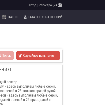
Вход | Регистрация
СТАТЬИ
КАТАЛОГ УПРАЖНЕНИЙ
Поиск
Случайное испытание
НЕНИЮ
ждый повтор.
клу - здесь выполняем любые серии,
ков левой и 25 толчков правой рукой.
овой - здесь выполняем любые серии,
еданий в левой и 25 приседаний в
ке.