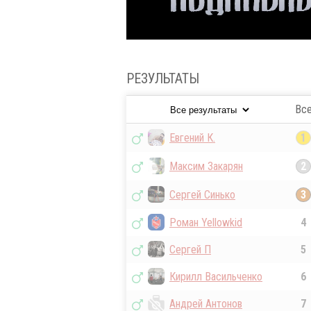
РЕЗУЛЬТАТЫ
Вс
Евгений К.
1
Максим Закарян
2
Сергей Синько
3
Роман Yellowkid
4
Сергей П
5
Кирилл Васильченко
6
Андрей Антонов
7