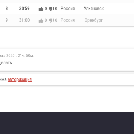
8
30
:
59
Россия
Ульяновск
0
0
9
31
:
00
Россия
Оренбург
0
0
ста 2020г. 21ч. 50м.
делать
дима
авторизация
.