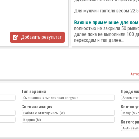
Для мужчин гантеля весом 22.5
Важное примечание
для ком
полностью не закрыли 50 рывко
далее пока не выполнили 100 д
Добавить результат
переходим и так далее...
Авто
Тип задания
Продолж
Смешанная комплексная нагрузка
Автомати
Специализация
Кол-во у
Работа с отягощением (W)
Many (Мно
Кардио (M)
Категор
AFAP (вып