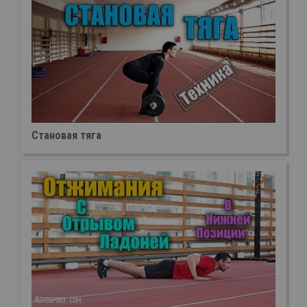
Становая тяга
×