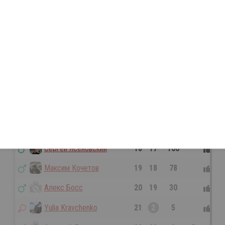
David Zhelezniy
11
11
126
0
Сергей Суворов
12
12
122
0
Наталья Лазарева
13
1
120
0
Сергей П
13
13
120
0
Никита Ольков
13
13
120
0
Айрат Хаников
13
13
120
0
Владислав Чайка
13
13
120
1
Сергей Ясеновский
18
17
100
0
Максим Кочетов
19
18
78
0
Алекс Босс
20
19
30
0
Yulia Kravchenko
21
2
5
0