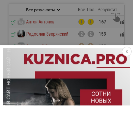
Все
Пол
Результат
Антон Антонов
1
1
167
0
Радослав Зверянский
2
2
153
0
Анатолий Стоякин
3
3
150
1
Данила Котков
4
4
144
0
Alex Too
5
5
141
0
Евгений Захаров
5
5
141
0
Максим Сиваков
5
5
141
0
Михаил Куликов
8
8
140
0
Алексей Николаев
8
8
140
0
Максим Лазарев
10
10
134
0