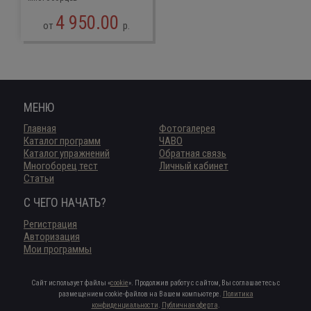
4 950.00
от
р.
МЕНЮ
Главная
Фотогалерея
Каталог программ
ЧАВО
Каталог упражнений
Обратная связь
Многоборец тест
Личный кабинет
Статьи
С ЧЕГО НАЧАТЬ?
Регистрация
Авторизация
Мои программы
Сайт использует файлы «
cookie
». Продолжив работу с сайтом, Вы соглашаетесь с
размещением cookie-файлов на Вашем компьютере.
Политика
конфиденциальности
.
Публичная оферта
.