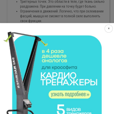
Триггерных точек. Это области в теле, где ткань сильно
раздражена. При давлении на точку будет больно.
Ограничения в движений. Логично, что при склеивании
фасций, мышца не сможет в полной силе выполнять
свои функции.
Ухудшения кровообращения тканей. Раз нет движения,
×
значит, замедляется кровообращение.
Судорог. Мышца не может самостоятельно
растянутся, не хватает минеральных веществ,
поэтому может возникать при резком спазме
может возникать боль.
Кому подойдет МФР?
Спортсменам в качестве разминки перед тренировкой,
а также для быстрого восстановления после тренинга.
Людям с сидячим образом жизни. В качестве зарядки
утром или вечером перед сном.
А также тем, кто хочет иметь здоровое и красивое
тело.
МФР – действительно полезный способ самомассажа,
если выполнять упражнения ежедневно, то в скором