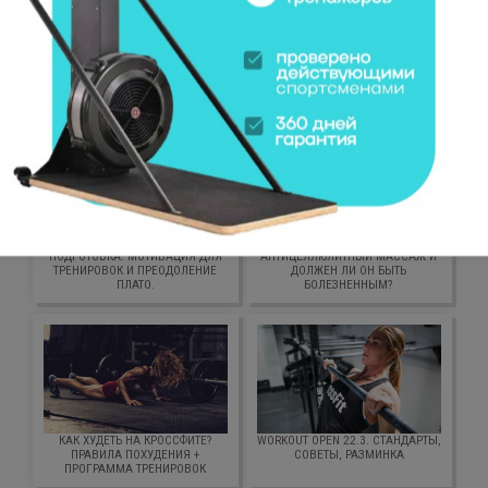
времени вы заметите, как ваше тело станет гибким и
подвижным.
ИНТЕРЕСНОЕ
ПСИХОЛОГИЧЕСКАЯ
ЗАЧЕМ НУЖЕН
ПОДГОТОВКА. МОТИВАЦИЯ ДЛЯ
АНТИЦЕЛЛЮЛИТНЫЙ МАССАЖ И
ТРЕНИРОВОК И ПРЕОДОЛЕНИЕ
ДОЛЖЕН ЛИ ОН БЫТЬ
ПЛАТО.
БОЛЕЗНЕННЫМ?
КАК ХУДЕТЬ НА КРОССФИТЕ?
WORKOUT OPEN 22.3. СТАНДАРТЫ,
ПРАВИЛА ПОХУДЕНИЯ +
СОВЕТЫ, РАЗМИНКА
ПРОГРАММА ТРЕНИРОВОК