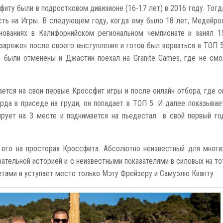
иту были в подростковом дивизионе (16-17 лет) в 2016 году. Тогд
сть на Игры. В следующем году, когда ему было 18 лет, Медейро
нованиях в Калифорнийском региональном чемпионате и занял 1
 заряжен после своего выступления и готов был ворваться в ТОП 5
были отменены и Джастин поехал на Granite Games, где не смо
ется на свои первые Кроссфит игры и после онлайн отбора, где о
рда в приседе на груди, он попадает в ТОП 5. И далее показывае
ирует на 3 месте и поднимается на пьедестал в свой первый го
его на просторах Кроссфита. Абсолютно неизвестный для многи
ательной историей и с неизвестными показателями в силовых на то
етами и уступает место только Мэту Фрейзеру и Самуэлю Кванту.