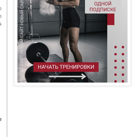
о
ю
%
р