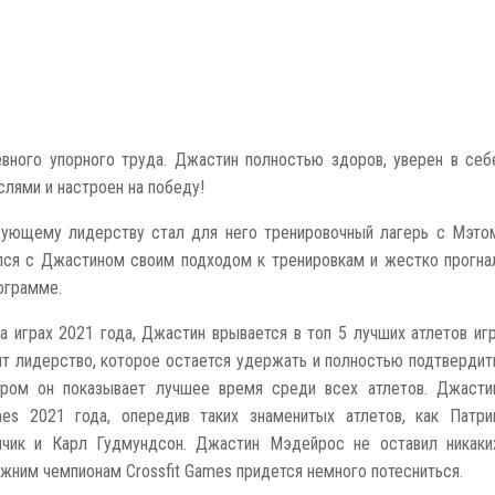
вного упорного труда. Джастин полностью здоров, уверен в себ
слями и настроен на победу!
ующему лидерству стал для него тренировочный лагерь с Мэто
ся с Джастином своим подходом к тренировкам и жестко прогна
ограмме.
а играх 2021 года, Джастин врывается в топ 5 лучших атлетов игр
т лидерство, которое остается удержать и полностью подтвердит
ором он показывает лучшее время среди всех атлетов. Джасти
mes 2021 года, опередив таких знаменитых атлетов, как Патри
нчик и Карл Гудмундсон. Джастин Мэдейрос не оставил никаки
ежним чемпионам Crossfit Games придется немного потесниться.