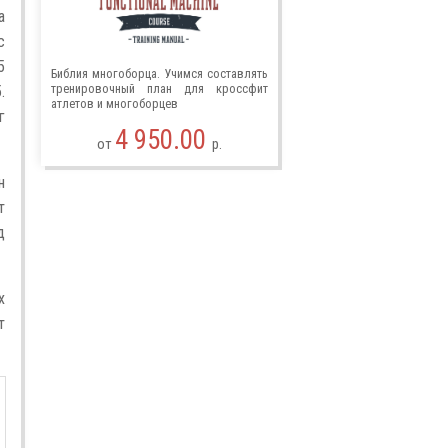
а
с
5
Библия многоборца. Учимся составлять
тренировочный план для кроссфит
.
атлетов и многоборцев
г
4 950.00
от
р.
н
т
д
х
т