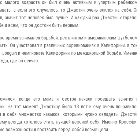
с малого возраста он был очень активным и упертым ребенком
ывать, а если это случалось, то Джастин очень злился на себя. О
ил, значит тот человек был лучше. И каждый раз Джастин старалс
бе и всем, что он достоин быть первым.
е время занимался борьбой, рестлингом и американским футболом
ать. Он участвовал в различных соревнованиях в Калифорнии, в то
c-Joaguin и чемпионате Калифорнии по межшкольной борьбе. Именн
уда, где он сейчас.
мился, когда его мама и сестра начали посещать занятия 
вки. На тот момент Джастину было 13 лет и ему очень понравилс
ал в себя множество навыков, которыми нужно овладеть. Джасти
, ему всегда хотелось стать лучшей версией себя. Именно Кроссфи
ые возможности и поставить перед собой новые цели.