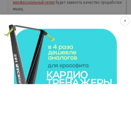
миофасциальный релиз
будет зависеть качество проработки
мышц.
Я рекомендую выполнять несколько упражнений
МФР
каждый день. А также пару раз в неделю выделять время для
более качественной проработки мышц.
Подробнее окунуться в техники МФР можно на нашем
курсе
«МФР – начальный уровень».
Следуйте этим рекомендациям и уже в скором времени
увидите первый результат!
ИНТЕРЕСНОЕ
СОРЕВНОВАНИЯ ПО КРОССФИТУ,
А НУЖНА ЛИ РАСТЯЖКА НА
ГДЕ ПОУЧАСТВОВАТЬ?
САМОМ ДЕЛЕ?
РАСПИСАНИЕ ТУРНИРОВ 2021