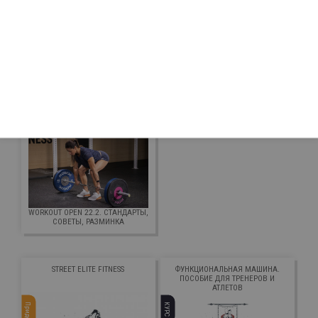
ОСНОВНЫЕ ПРИЧИНЫ
МФР, ЧТО ЭТО И КОМУ ПОДХОДИТ
ПОЛУЧЕНИЯ ТРАВМ В
КРОССФИТЕ. КАК ИЗБЕЖАТЬ?
WORKOUT OPEN 22.2. СТАНДАРТЫ,
СОВЕТЫ, РАЗМИНКА
STREET ELITE FITNESS
ФУНКЦИОНАЛЬНАЯ МАШИНА.
ПОСОБИЕ ДЛЯ ТРЕНЕРОВ И
АТЛЕТОВ
КУРС