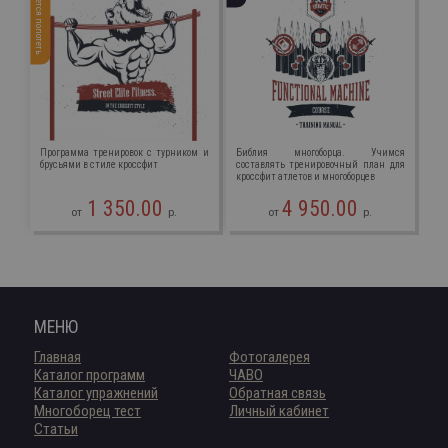
Придется попотеть
Программа тренировок с турником и
Библия многоборца. Учимся
брусьями в стиле кроссфит
составлять тренировочный план для
кроссфит атлетов и многоборцев
1 350.00
4 950.00
от
р.
от
р.
МЕНЮ
Главная
Фотогалерея
Каталог программ
ЧАВО
Каталог упражнений
Обратная связь
Многоборец тест
Личный кабинет
Статьи