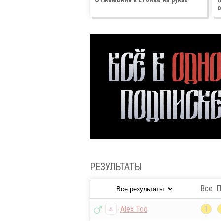
Отжимания в стойке на руках
П
о
РЕЗУЛЬТАТЫ
Все
П
Alex Too
1