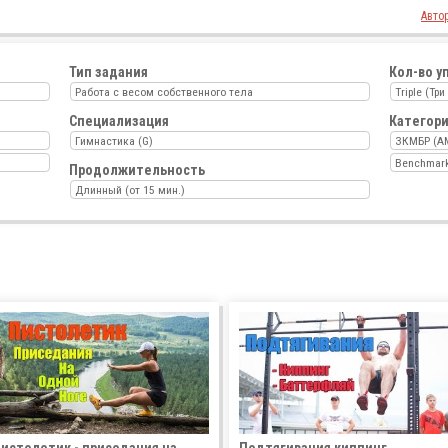
Авто
Тип задания
Кол-во у
Работа с весом собственного тела
Triple (Тр
Специализация
Категор
Гимнастика (G)
ЗКМБР (A
Benchmar
Продолжительность
Длинный (от 15 мин.)