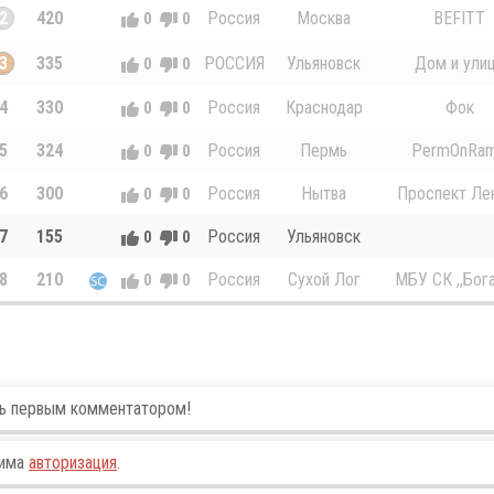
2
420
Россия
Москва
BEFITT
0
0
3
335
РОССИЯ
Ульяновск
Дом и ули
0
0
4
330
Россия
Краснодар
Фок
0
0
5
324
Россия
Пермь
PermOnRa
0
0
6
300
Россия
Нытва
Проспект Ле
0
0
7
155
Россия
Ульяновск
0
0
8
210
Россия
Сухой Лог
МБУ СК ,,Бога
0
0
ть первым комментатором!
дима
авторизация
.