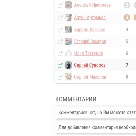
Алексей Николаев
2
Антон Артемьев
3
Кирилл Кузаков
4
Евгений Захаров
5
Илья Татауров
6
Сергей Суворов
7
Сергей Михалёв
8
КОММЕНТАРИИ
Комментариев нет, но Вы можете ста
Для добавления комментария необхо