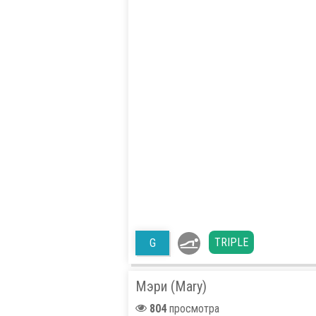
TRIPLE
G
Мэри (Mary)
804
просмотра