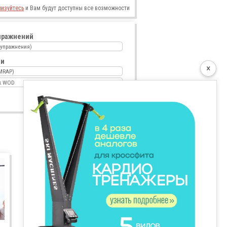
ризуйтесь
и Вам будут доступны все возможности
пражнений
и упражнения)
ии
×
MRAP)
k WOD