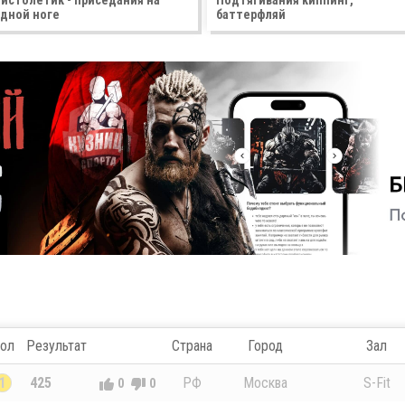
истолетик - приседания на
Подтягивания киппинг,
дной ноге
баттерфляй
ол
Результат
Страна
Город
Зал
1
425
РФ
Москва
S-Fit
0
0