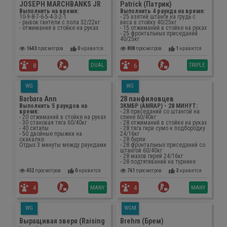
JOSEPH MARCHBANKS JR
Patrick (Патрик)
Выполнить на время:
Выполнить 4 раунда на время:
10-9-8-7-6-5-4-3-2-1
- 25 взятий штанги на грудь с
- рывок гантели с пола 32/22кг
виса в стойку 40/25кг
- отжимания в стойке на руках
- 15 отжиманий в стойке на руках
- 25 фронтальных приседаний
40/25кг
1643
просмотров
0
нравится
808
просмотров
1
нравится
DUAL
TRIPLE
8
6
WG
WG
Barbara Ann
28 панфиловцев
Выполнить 5 раундов на
ЗКМБР (AMRAP) - 28 МИНУТ:
время:
- 28 приседаний со штангой на
- 20 отжиманий в стойке на руках
спине 60/40кг
- 30 становая тяга 60/40кг
- 28 отжиманий в стойке на руках
- 40 ситапы
- 28 тяга гири сумо к подбородку
- 50 двойные прыжки на
24/16кг
скакалке
- 28 бурпи
Отдых 3 минуты между раундами
- 28 фронтальных приседаний со
штангой 60/40кг
- 28 махов гирей 24/16кг
- 28 подтягиваний на турнике
452
просмотров
0
нравится
761
просмотров
3
нравится
MANY
MANY
4
4
WG
WGM
Выращивая зверя (Raising
Brehm (Брем)