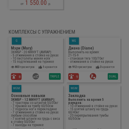
1 550.00
от
р.
КОМПЛЕКСЫ С УПРАЖНЕНИЕМ
G
WG
Мэри (Mary)
Диана (Diane)
ЗКМБР - 20 МИНУТ (AMRAP):
Выполнить на время:
- 5 отжимания в стойке на руках
21-15-9
- 10 пистолеты меняя ноги
- становая тяга 100/70кг
- 15 подтягиваний на турнике
- отжимания в стойке на руках
803
просмотров
1
нравится
912
просмотров
3
нравится
TRIPLE
DUAL
8
9
WGM
WGM
Основные навыки
Закладка
ЗКМБР - 12 МИНУТ (AMRAP):
Выполнить на время 5
- 7 трастеры со штангой 50/30кг
раундов:
- 7 прыжки на тумбу 60/50см
- 10 отжиманий в стойке на руках
- 7 подносы ног к перекладине
- 15 взятий штангу на грудь
- 7 отжимания в стойке на руках
60/40кг
любым способом
- 20 перепрыгивания тумбы
- 7 взятий штанги на грудь с виса
60/50см
в стойку 50/30кг
- 7 выходы на турнике