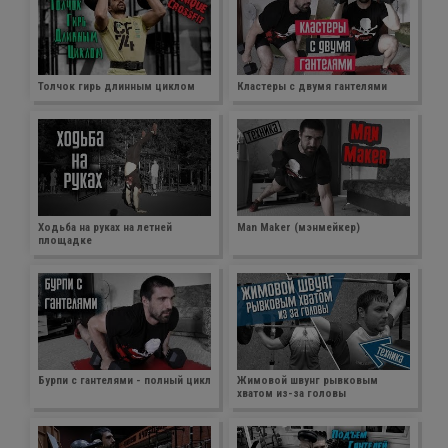
Толчок гирь длинным циклом
Кластеры с двумя гантелями
Ходьба на руках на летней
Man Maker (мэнмейкер)
площадке
Бурпи с гантелями - полный цикл
Жимовой швунг рывковым
хватом из-за головы