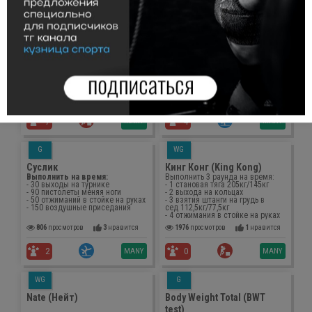
Отбор БК 2014 (четвертый
Сложный человек
комплекс)
ЗКМБР (AMRAP) - Выполнить
ЗКМБР (AMRAP) - 5 МИНУТ:
как можно больше повторений
- 15 выходы на турнике
за 14 мин:
- 20 отжимания в стойке на руках
- 60 швунги со штангой 30/20 кг
- 40 пистолеты меняя ноги
- 50 подносы ног к турнику
- максимум подносы ног к
- 40 рывков штанги 30/20 кг
перекладине
- 30 прыжков в длину 190/160 см
- 20 отжимания в стойке на руках
- 10 выходы на кольцах
352
просмотров
1
нравится
284
просмотров
2
нравится
MANY
MANY
7
4
G
WG
Суслик
Кинг Конг (King Kong)
Выполнить на время:
Выполнить 3 раунда на время:
- 30 выходы на турнике
- 1 становая тяга 205кг/145кг
- 90 пистолеты меняя ноги
- 2 выхода на кольцах
- 50 отжиманий в стойке на руках
- 3 взятия штанги на грудь в
- 150 воздушные приседания
сед 112,5кг/77,5кг
- 4 отжимания в стойке на руках
806
просмотров
3
нравится
1976
просмотров
1
нравится
MANY
MANY
2
0
WG
G
Nate (Нейт)
Body Weight Total (BWT
test)