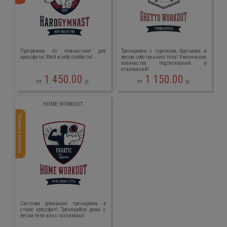
Программа по гимнастике для
Тренировки с турником, брусьями и
кроссфита! Убей в себе слабости!
весом собственного тела! Увеличение
количества подтягиваний и
отжиманий!
1 450.00
1 150.00
от
р.
от
р.
HOME WORKOUT
Придется попотеть
Система домашних тренировок в
стиле кроссфит! Тренируйся дома с
весом тела или с гантелями!