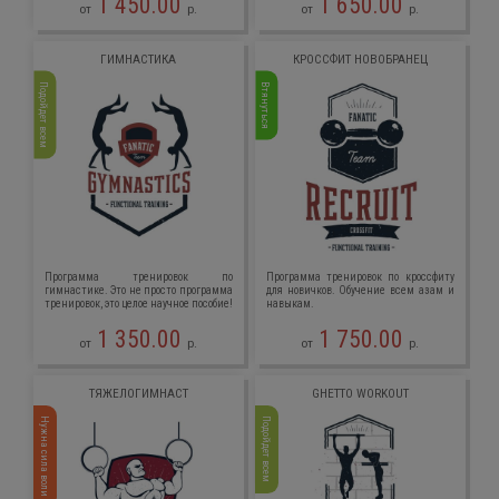
1 450.00
1 650.00
от
р.
от
р.
ГИМНАСТИКА
КРОССФИТ НОВОБРАНЕЦ
Подойдет всем
Втянуться
Программа тренировок по
Программа тренировок по кроссфиту
гимнастике. Это не просто программа
для новичков. Обучение всем азам и
тренировок, это целое научное пособие!
навыкам.
1 350.00
1 750.00
от
р.
от
р.
ТЯЖЕЛОГИМНАСТ
GHETTO WORKOUT
Нужна сила воли
Подойдет всем