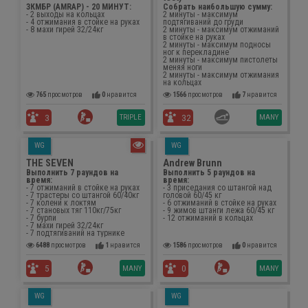
ЗКМБР (AMRAP) - 20 МИНУТ:
Собрать наибольшую сумму:
- 2 выходы на кольцах
2 минуты - максимум
- 4 отжимания в стойке на руках
подтягиваний до груди
- 8 махи гирей 32/24кг
2 минуты - максимум отжиманий
в стойке на руках
2 минуты - максимум подносы
ног к перекладине
2 минуты - максимум пистолеты
меняя ноги
2 минуты - максимум отжимания
на кольцах
765
просмотров
0
нравится
1566
просмотров
7
нравится
TRIPLE
MANY
3
32
WG
WG
THE SEVEN
Andrew Brunn
Выполнить 7 раундов на
Выполнить 5 раундов на
время:
время:
- 7 отжиманий в стойке на руках
- 3 приседания со штангой над
- 7 трастеры со штангой 60/40кг
головой 60/45 кг
- 7 колени к локтям
- 6 отжиманий в стойке на руках
- 7 становых тяг 110кг/75кг
- 9 жимов штанги лежа 60/45 кг
- 7 бурпи
- 12 отжиманий в кольцах
- 7 махи гирей 32/24кг
- 7 подтягиваний на турнике
6488
просмотров
1
нравится
1586
просмотров
0
нравится
MANY
MANY
5
0
WG
WG