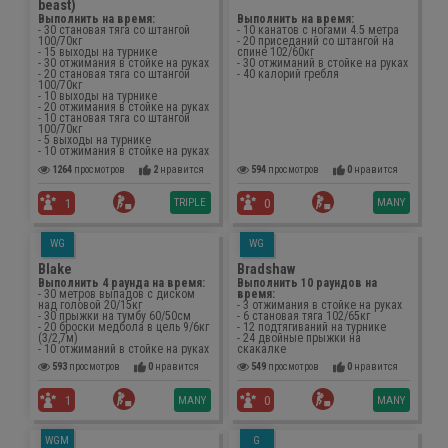
beast)
Выполнить на время:
Выполнить на время:
- 30 становая тяга со штангой
- 10 канатов с ногами 4.5 метра
100/70кг
- 20 приседаний со штангой на
- 15 выходы на турнике
спине 102/60кг
- 30 отжимания в стойке на руках
- 30 отжиманий в стойке на руках
- 20 становая тяга со штангой
- 40 калорий гребля
100/70кг
- 10 выходы на турнике
- 20 отжимания в стойке на руках
- 10 становая тяга со штангой
100/70кг
- 5 выходы на турнике
- 10 отжимания в стойке на руках
1264
просмотров
2
нравится
594
просмотров
0
нравится
TRIPLE
MANY
1
0
WG
WG
Blake
Bradshaw
Выполнить 4 раунда на время:
Выполнить 10 раундов на
- 30 метров выпадов с диском
время:
над головой 20/15кг
- 3 отжимания в стойке на руках
- 30 прыжки на тумбу 60/50см
- 6 становая тяга 102/65кг
- 20 броски медбола в цель 9/6кг
- 12 подтягиваний на турнике
(3/2,7м)
- 24 двойные прыжки на
- 10 отжиманий в стойке на руках
скакалке
593
просмотров
0
нравится
549
просмотров
0
нравится
MANY
MANY
1
0
WGM
G