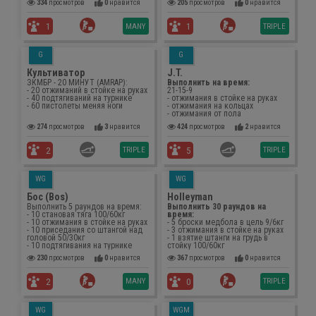
334
просмотров
0
нравится
205
просмотров
0
нравится
MANY
TRIPLE
1
1
G
G
Культиватор
J.T.
ЗКМБР - 20 МИНУТ (AMRAP):
Выполнить на время:
- 20 отжиманий в стойке на руках
21-15-9
- 40 подтягиваний на турнике
- отжимания в стойке на руках
- 60 пистолеты меняя ноги
- отжимания на кольцах
- отжимания от пола
274
просмотров
3
нравится
424
просмотров
2
нравится
TRIPLE
TRIPLE
2
5
WG
WG
Бoc (Bos)
Holleyman
Выполнить 5 раундов на время:
Выполнить 30 раундов на
- 10 становая тяга 100/60кг
время:
- 10 отжимания в стойке на руках
- 5 броски медбола в цель 9/6кг
- 10 приседания со штангой над
- 3 отжимания в стойке на руках
головой 50/30кг
- 1 взятие штанги на грудь в
- 10 подтягивания на турнике
стойку 100/60кг
230
просмотров
0
нравится
367
просмотров
0
нравится
MANY
TRIPLE
2
0
WG
WGM