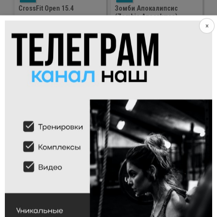
CrossFit Open 15.4
Зомби Апокалипсис
(Zombie Apocalypse)
ЗКМБР (AMRAP) - 8 МИНУТ:
Выполнить на время:
×
- 3 отжимания в стойке на руках
- 25 отжимания в стойке на руках
- 3 взятия штанги на грудь в
- 50 подносы ног к перекладине
стойку 85/55кг
- 75 жимовые швунги со штангой
- 6 отжиманий в стойке на руках
35/25кг
- 3 взятия штанги на грудь в
- 100 калории гребля
стойку 85/55кг
- 150 двойные прыжки на
- 9 отжиманий в стойке на руках
скакалке
- 3 взятия штанги на грудь в
стойку 85/55кг
- 12 отжиманий в стойке на руках
- 6 взятия штанги на грудь в
стойку 85/55кг
- 15 отжиманий в стойке на руках
- 6 взятия штанги на грудь в
стойку 85/55кг
- 18 отжиманий в стойке на руках
- 6 взятия штанги на грудь в
стойку 85/55кг
- 21 отжиманий в стойке на руках
- 9 взятия штанги на грудь в
стойку 85/55кг
Продолжать прибавлять
отжимания по 3 повторения, а
взятия по 3 повторения каждые
3 раунда.
899
просмотров
1
нравится
300
просмотров
0
нравится
DUAL
MANY
2
1
WGM
G