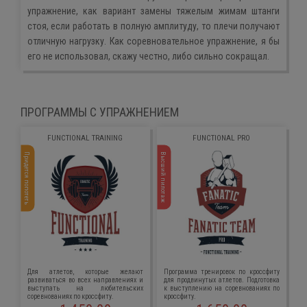
упражнение, как вариант замены тяжелым жимам штанги
стоя, если работать в полную амплитуду, то плечи получают
отличную нагрузку. Как соревновательное упражнение, я бы
его не использовал, скажу честно, либо сильно сокращал.
ПРОГРАММЫ С УПРАЖНЕНИЕМ
FUNCTIONAL TRAINING
FUNCTIONAL PRO
Придется попотеть
Высший пилотаж
Для атлетов, которые желают
Программа тренировок по кроссфиту
развиваться во всех направлениях и
для продвинутых атлетов. Подготовка
выступать на любительских
к выступлению на соревнованиях по
соревнованиях по кроссфиту.
кроссфиту.