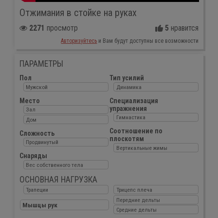
Отжимания в стойке на руках
2271
просмотр
5
нравится
Авторизуйтесь
и Вам будут доступны все возможности
ПАРАМЕТРЫ
Пол
Тип усилий
Мужской
Динамика
Место
Специализация
упражнения
Зал
Гимнастика
Дом
Соотношение по
Сложность
плоскотям
Продвинутый
Вертикальные жимы
Снаряды
Вес собственного тела
ОСНОВНАЯ НАГРУЗКА
Трапеции
Трицепс плеча
Передние дельты
Мышцы рук
Средние дельты