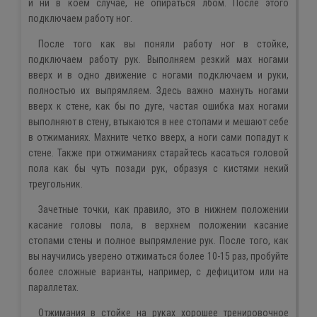
и ни в коем случае, не опираться лбом. После этого
подключаем работу ног.
После того как вы поняли работу ног в стойке,
подключаем работу рук. Выполняем резкий мах ногами
вверх и в одно движение с ногами подключаем и руки,
полностью их выпрямляем. Здесь важно махнуть ногами
вверх к стене, как бы по дуге, частая ошибка мах ногами
выполняют в стену, втыкаются в нее стопами и мешают себе
в отжиманиях. Махните четко вверх, а ноги сами попадут к
стене. Также при отжиманиях старайтесь касаться головой
пола как бы чуть позади рук, образуя с кистями некий
треугольник.
Зачетные точки, как правило, это в нижнем положении
касание головы пола, в верхнем положении касание
стопами стены и полное выпрямление рук. После того, как
вы научились уверено отжиматься более 10-15 раз, пробуйте
более сложные варианты, например, с дефицитом или на
параллетах.
Отжимания в стойке на руках хорошее тренировочное