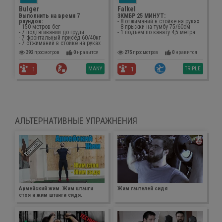
Bulger
Falkel
Выполнить на время 7
ЗКМБР 25 МИНУТ:
раундов:
- 8 отжиманий в стойке на руках
- 150 метров бег
- 8 прыжки на тумбу 75/60см
- 7 подтягиваний до груди
- 1 подъем по канату 4,5 метра
- 7 фронтальный присед 60/40кг
- 7 отжиманий в стойке на руках
392
просмотров
0
нравится
275
просмотров
0
нравится
MANY
TRIPLE
1
1
АЛЬТЕРНАТИВНЫЕ УПРАЖНЕНИЯ
Армейский жим. Жим штанги
Жим гантелей сидя
стоя и жим штанги сидя.