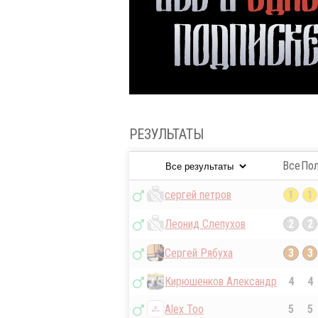
РЕЗУЛЬТАТЫ
Все
По
сергей петров
1
1
Леонид Слепухов
2
2
Сергей Рябуха
3
3
Кирюшенков Александр
4
4
Alex Too
5
5