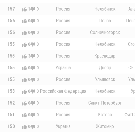
157
Россия
Челябинск
Ал
1
0
156
Россия
Пенза
Пенз
0
0
156
Россия
Солнечногорск
0
0
155
Россия
Челябинск
Cro
0
0
155
Россия
Краснодар
3
0
155
Украина
Днепр
CF
0
0
155
Россия
Ульяновск
Уль
0
0
153
Российская Федерация
Челябинск
У
0
0
152
Россия
Санкт-Петербург
0
0
151
Россия
Кстово
ФитСт
0
0
150
Україна
Житомир
0
0