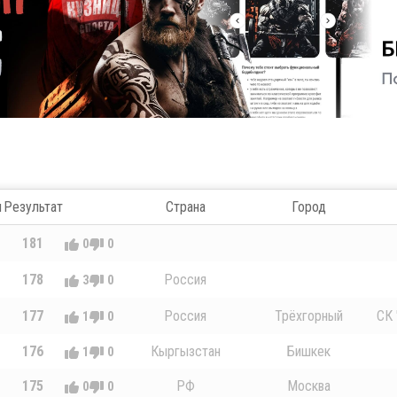
л
Результат
Страна
Город
181
0
0
178
Россия
3
0
177
Россия
Трёхгорный
СК 
1
0
176
Кыргызстан
Бишкек
1
0
175
РФ
Москва
0
0