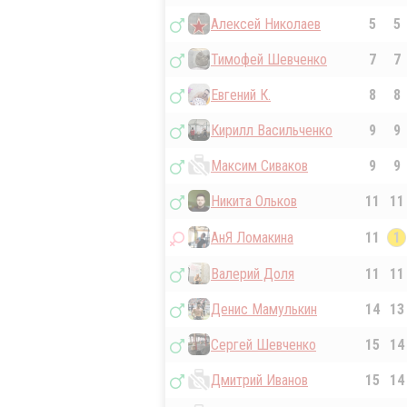
Алексей Николаев
5
5
Тимофей Шевченко
7
7
Евгений К.
8
8
Кирилл Васильченко
9
9
Максим Сиваков
9
9
Никита Ольков
11
11
АнЯ Ломакина
11
1
Валерий Доля
11
11
Денис Мамулькин
14
13
Сергей Шевченко
15
14
Дмитрий Иванов
15
14