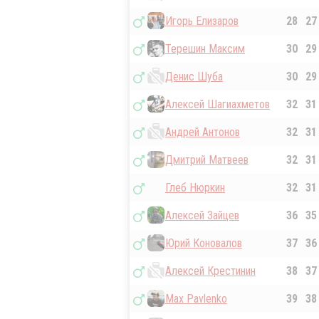
Игорь Елизаров
28
27
Терешин Максим
30
29
Денис Шуба
30
29
Алексей Шагиахметов
32
31
Андрей Антонов
32
31
Дмитрий Матвеев
32
31
Глеб Нюркин
32
31
Алексей Зайцев
36
35
Юрий Коновалов
37
36
Алексей Крестинин
38
37
Max Pavlenko
39
38