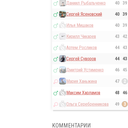
Даниил Рыбальченко
40
39
Сергей Ясеновский
40
39
Илья Мишаков
40
39
Кирилл Чикарев
43
42
Артем Росликов
44
43
Сергей Суворов
44
43
Дмитрий Устименко
46
45
Мария Ханьжина
47
2
Максим Харламов
48
46
Ольга Серебренникова
49
3
КОММЕНТАРИИ