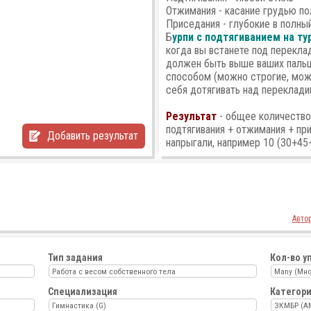
Отжимания - касание грудью по
Приседания - глубокие в полны
Б
урпи с подтягиванием на ту
когда вы встанете под переклад
должен быть выше ваших паль
способом (можно строгие, можн
себя дотягивать над переклад
Результат
- общее количество
подтягивания + отжимания + при
Добавить результат
напрыгали, например 10 (30+45
Авто
Тип задания
Кол-во у
Работа с весом собственного тела
Many (Мно
Специализация
Категор
Гимнастика (G)
ЗКМБР (A