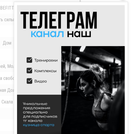
BEFITT
12 Июля 2021г.
ть сильных
04 Августа 2021г.
30 Августа 2020г.
Дом
12 Августа 2020г.
30 Июля 2023г.
ей, Молодо...
09 Декабря 2022г.
а свободная
06 Октября 2020г.
ая Доля г....
05 Октября 2020г.
Скала
02 Ноября 2020г.
23 Ноября 2022г.
30 Апреля 2021г.