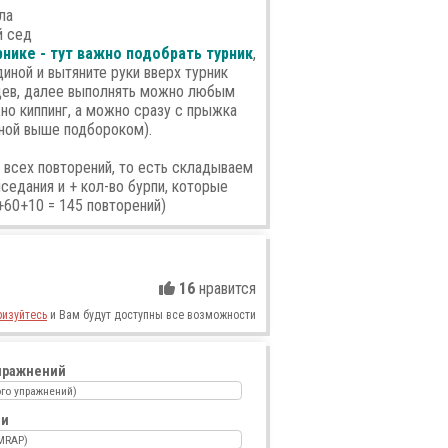
ла
й сед
рнике - тут важно подобрать турник
,
иной и вытяните руки вверх турник
цев, далее выполнять можно любым
о киппинг, а можно сразу с прыжка
иной выше подбороком).
 всех повторений, то есть складываем
седания и + кол-во бурпи, которые
+60+10 = 145 повторений)
16
нравится
ризуйтесь
и Вам будут доступны все возможности
пражнений
го упражнений)
ии
MRAP)