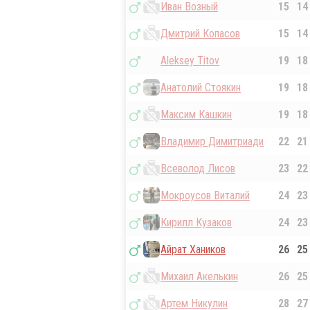
Иван Возный
15
14
Дмитрий Копасов
15
14
Aleksey Titov
19
18
Анатолий Стоякин
19
18
Максим Кашкин
19
18
Владимир Димитриади
22
21
Всеволод Лисов
23
22
Мокроусов Виталий
24
23
Кирилл Кузаков
24
23
Айрат Хаников
26
25
Михаил Акелькин
26
25
Артем Никулин
28
27