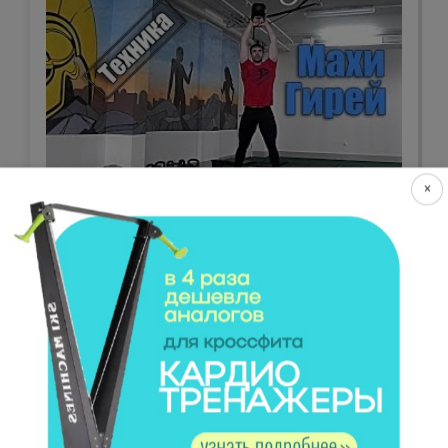
×
Махи гирей