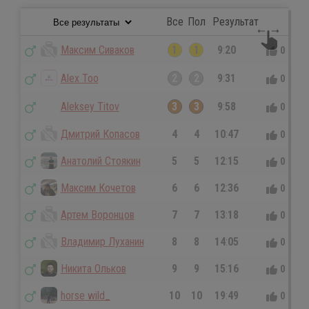
Все
Пол
Результат
Максим Сиваков
1
1
9
:
20
0
0
Alex Too
2
2
9
:
31
0
0
Aleksey Titov
3
3
9
:
58
0
0
Дмитрий Копасов
4
4
10
:
47
0
0
Анатолий Стоякин
5
5
12
:
15
0
0
Максим Кочетов
6
6
12
:
36
0
0
Артем Воронцов
7
7
13
:
18
0
0
Владимир Луханин
8
8
14
:
05
0
0
Никита Ольков
9
9
15
:
16
0
0
horse wild_
10
10
19
:
49
0
0