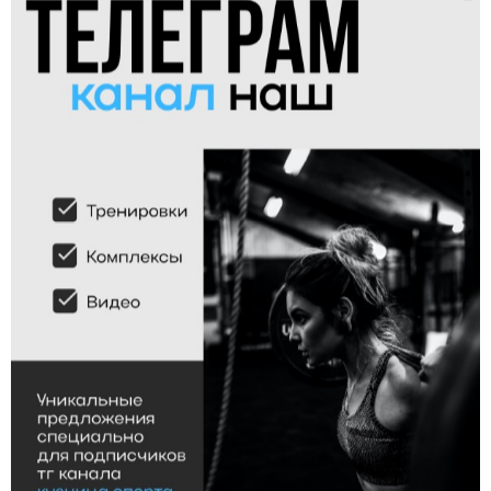
Подносы ног к перекладине киппингом