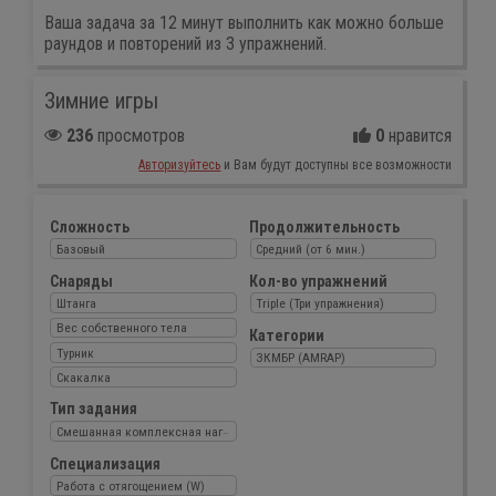
Ваша задача за 12 минут выполнить как можно больше
раундов и повторений из 3 упражнений.
Зимние игры
236
просмотров
0
нравится
Авторизуйтесь
и Вам будут доступны все возможности
Сложность
Продолжительность
Базовый
Средний (от 6 мин.)
Снаряды
Кол-во упражнений
Штанга
Triple (Три упражнения)
Вес собственного тела
Категории
Турник
ЗКМБР (AMRAP)
Скакалка
Тип задания
Смешанная комплексная нагрузка
Специализация
Работа с отягощением (W)