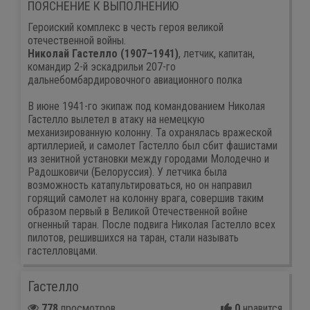
ПОЯСНЕНИЕ К ВЫПОЛНЕНИЮ
Героиский комплекс в честь героя великой
отечественной войны.
Николай Гастелло (1907–1941)
, летчик, капитан,
командир 2-й эскадрильи 207-го
дальнебомбардировочного авиационного полка
В июне 1941-го экипаж под командованием Николая
Гастелло вылетел в атаку на немецкую
механизированную колонну. Та охранялась вражеской
артиллерией, и самолет Гастелло был сбит фашистами
из зенитной установки между городами Молодечно и
Радошковичи (Белоруссия). У летчика была
возможность катапультироваться, но он направил
горящий самолет на колонну врага, совершив таким
образом первый в Великой Отечественной войне
огненный таран. После подвига Николая Гастелло всех
пилотов, решившихся на таран, стали называть
гастелловцами.
Гастелло
778
просмотров
0
нравится