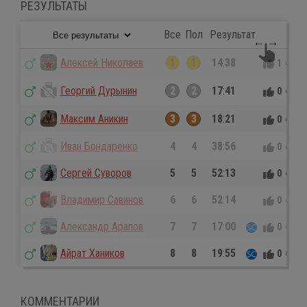
РЕЗУЛЬТАТЫ
Все
Пол
Результат
Алексей Николаев
1
1
14
:
38
1
0
Георгий Дурынин
2
2
17
:
41
0
0
Максим Аникин
3
3
18
:
21
0
0
Иван Бондаренко
4
4
38
:
56
0
0
Сергей Суворов
5
5
52
:
13
0
0
Владимир Савинов
6
6
52
:
14
0
0
Александр Арапов
7
7
17
:
00
0
0
Айрат Хаников
8
8
19
:
55
0
0
КОММЕНТАРИИ