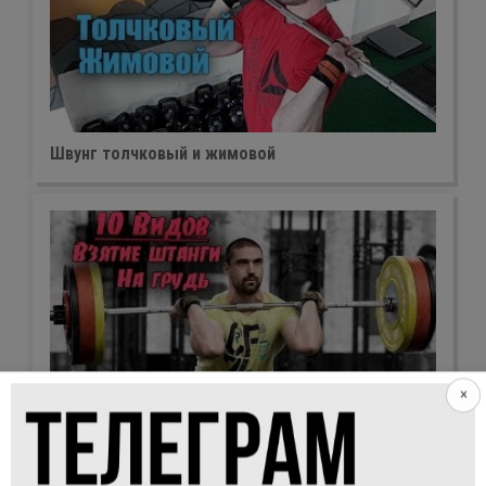
Швунг толчковый и жимовой
×
Взятие штанги на грудь с виса в стойку