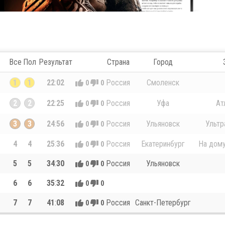
Все
Пол
Результат
Страна
Город
1
1
22
:
02
Россия
Смоленск
0
0
2
2
22
:
25
Россия
Уфа
Ат
0
0
3
3
24
:
56
Россия
Ульяновск
Ультр
0
0
4
4
25
:
36
Россия
Екатеринбург
На дому
0
0
5
5
34
:
30
Россия
Ульяновск
0
0
6
6
35
:
32
0
0
7
7
41
:
08
Россия
Санкт-Петербург
0
0