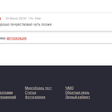
в
20 Июня 2023г. 19ч. 03м.
орошо почувствовал чуть позже
дима
авторизация
.
Многоборец тест
ЧАВО
программ
Статьи
Обратная связь
упражнений
Фотогалерея
Личный кабинет