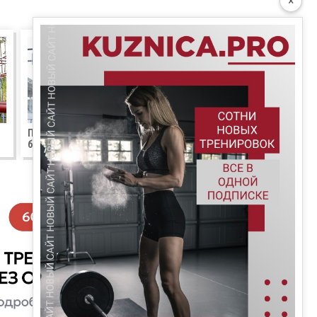
×
Подтягивания киппинг,
баттерфляй