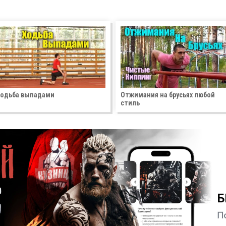
одьба выпадами
Отжимания на брусьях любой
стиль