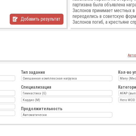
партизана была объявлена награ
Заслонов принимает местных в 
переоделись в советскую форму
Добавить результат
Заслонов погиб, а крестьяне спр
Авто
Тип задания
Кол-во у
Смешанная комплексная нагрузка
Many (Мно
Специализация
Категор
Гимнастика (G)
AFAP (вып
Кардио (M)
Hero WOD
Продолжительность
Автоматически