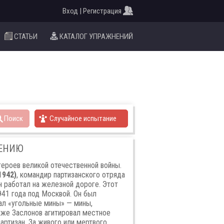
Вход | Регистрация
СТАТЬИ
КАТАЛОГ УПРАЖНЕНИЙ
Поиск
Случайное испытание
НЕНИЮ
героев великой отечественной войны.
1942)
, командир партизанского отряда
н работал на железной дороге. Этот
41 года под Москвой. Он был
ал «угольные мины» — мины,
кже Заслонов агитировал местное
артизан. За живого или мертвого