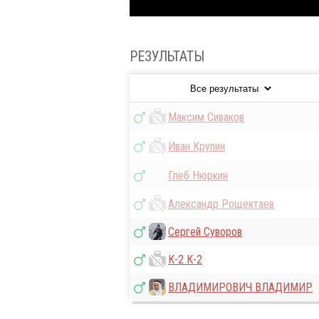
РЕЗУЛЬТАТЫ
Максим Сиваков
Иван Крупин
Глеб Нюркин
Александр Рощектаев
Сергей Суворов
К-2 К-2
ВЛАДИМИРОВИЧ ВЛАДИМИР