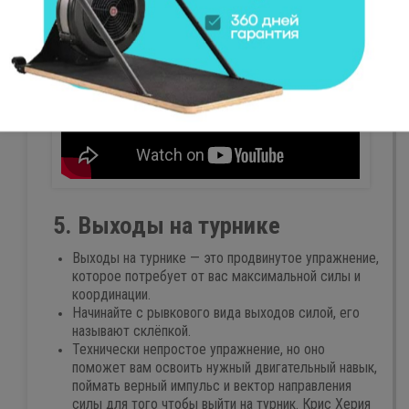
5. Выходы на турнике
Выходы на турнике — это продвинутое упражнение,
которое потребует от вас максимальной силы и
координации.
Начинайте с рывкового вида выходов силой, его
называют склёпкой.
Технически непростое упражнение, но оно
поможет вам освоить нужный двигательный навык,
поймать верный импульс и вектор направления
силы для того чтобы выйти на турник. Крис Херия