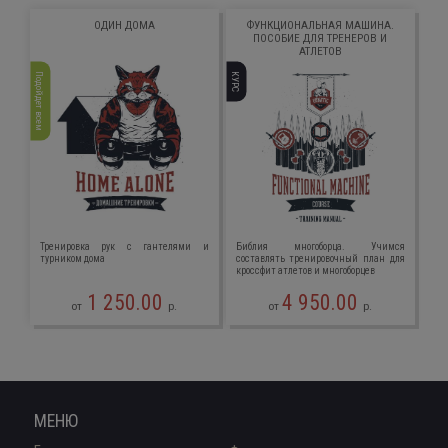
ОДИН ДОМА
ФУНКЦИОНАЛЬНАЯ МАШИНА.
ПОСОБИЕ ДЛЯ ТРЕНЕРОВ И
АТЛЕТОВ
Подойдет всем
КУРС
Тренировка рук с гантелями и
Библия многоборца. Учимся
турником дома
составлять тренировочный план для
кроссфит атлетов и многоборцев
1 250.00
4 950.00
от
р.
от
р.
МЕНЮ