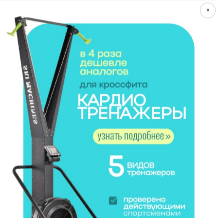
×
4. Взрывные подтягивания
После того как вы освоите подтягивания до груди
в количестве от 10 повторений на 4 подхода,
следует перейти на новый этап - взрывные или
плиометрические подтягивания.
Выполняйте подтягивания стараясь подлететь как
можно выше над турником, за параллель
перекладины.
Выполняйте не более трёх/пяти повторений за
один подход. Количество подходов от пяти до
семи.