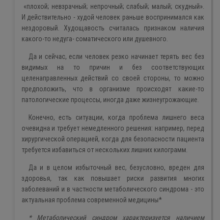
«
плохой
;
невзрачный
;
непрочный
;
слабый
;
малый
;
скудный
».
И действительно - худой человек раньше воспринимался как
нездоровый. Худощавость считалась признаком наличия
какого-то недуга- соматического или душевного.
Да и сейчас, если человек резко начинает терять вес без
видимых на то причин и без соответствующих
целенаправленных действий со своей стороны, то можно
предположить, что в организме происходят какие-то
патологические процессы, иногда даже жизнеугрожающие.
Конечно, есть ситуации, когда проблема лишнего веса
очевидна и требует немедленного решения: например, перед
хирургической операцией, когда для безопасности пациента
требуется избавиться от нескольких лишних килограмм.
Да и в целом избыточный вес, безусловно, вреден для
здоровья, так как повышает риски развития многих
заболеваний и в частности метаболического синдрома - это
актуальная проблема современной медицины*
* Метаболический синдром характеризуется наличием