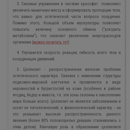
3. Силовые упражнения
в системе кроссфит позволяют
увеличить мышечную массу и сформировать пропорции тела,
что важно для эстетической части вопроса похудения.
Помимо этого, большой объем мускулатуры позволяет
повысить величину основного обмена (“ускорить
метаболизм”), что означает увеличение энергорасходов
организма (
можно почитать тут
).
4. Улучшается скорость реакции, гибкость всего тела и
координация движений.
5. Целлюлит - распространенная женская проблема
эстетического характера. Связана с измененим структуры
подкожно-жировой клетчатки и проявляется в виде
неровностей и бугристостей на коже (особенно в районе
ягодиц, бедер и живота, т.к. эти зоны склонны к накоплению
жира больше всего). Целлюлит не является заболеванием и
носит не патологический, а физиологический характер - на
это указывает высокая распространенность данного
явления (более 80% половозрелых девушек сталкивались с
этим делом). Ключевую роль в образовании целлюлита