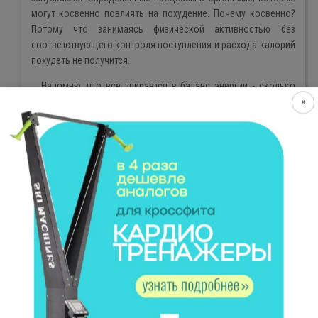
могут косвенно повлиять на похудение. Почему косвенно?
Потому что занимаясь физической активностью без
соответствующего контроля поступления и расхода калорий
похудеть не получится.
Напомню, что все упирается в баланс энергии - сколько
получил и сколько потратил. Ну поприседаем мы на
×
тренировке на 200 калорий и что? Потом мы придем домой и
съедим пирожное на 350 калорий.
Другой случай. Вдоволь набегавшись в парке, человек
возвращается домой и начинает “тормозиться”: весь
остаток дня лежит на диване, не в силах заняться другими
делами. Это явление компенсаторного поведения - так
организм пытается не допустить дальнейшего расхода
калорий (т.к. уже потратил сколько-то на пробежке) и
выровнять энергетический баланс, т.к. накопление и
сохранение энергии - приоритетная задача.
Этот топорные примеры отражает всю специфику
похудения: тратить надо больше, чем получаешь.