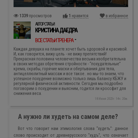
1339
просмотров
1
нравится
в избранное
АВТОР СТАТЬИ
КРИСТИНА ДАЕДРА
ВСЕ СТАТЬИ ТРЕНЕРА
Каждая девушка на планете хочет быть здоровой и красивой.
И, как говорится, вижу цель - не вижу препятствий!
Прекрасная половина человечества весьма изобретательна
в своих методах обретения стройности - “похудательные”
крема, скрабы, горячие маски и обертывания для тела,
антицеллюлитный массаж и все такое.. но мы-то знаем, что
успешное похудение возможно только лишь балансу КБЖУ и
регулярной физической активности. Cегодня мы подробно
поговорим о похудении и выясним, годится ли кроссфит для
снижения веса.
18 Июня 2023г. 14ч. 20м.
А нужно ли худеть на самом деле?
Вот что говорит нам этимология слова “худеть”: данное
слово происходит от древнерусского “худъ”, что означает