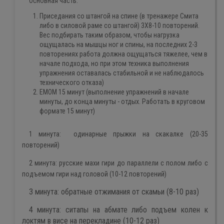
Основная часть:
Приседания со штангой на спине (в тренажере Смита
либо в силовой раме со штангой) 3Х8-10 повторений.
Вес подбирать таким образом, чтобы нагрузка
ощущалась на мышцы ног и спины, на последних 2-3
повторениях работа должна ощущаться тяжелее, чем в
начале подхода, но при этом техника выполнения
упражнения оставалась стабильной и не наблюдалось
технического отказа)
ЕМОМ 15 минут (выполнение упражнений в начале
минуты, до конца минуты - отдых. Работать в круговом
формате 15 минут)
1 минута: одинарные прыжки на скакалке (20-35
повторений)
2 минута: русские махи гири до параллели с полом либо с
подъемом гири над головой (10-12 повторений)
3 минута: обратные отжимания от скамьи (8-10 раз)
4 минута: ситапы на абмате либо подъем колен к
локтям в висе на перекладине (10-12 раз)