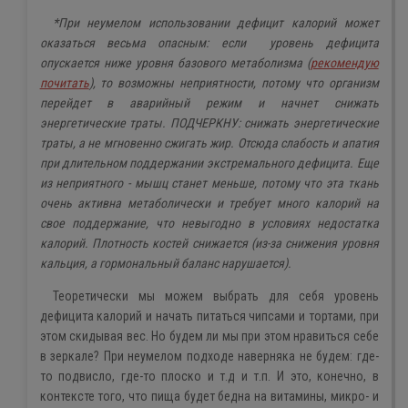
*При неумелом использовании дефицит калорий может
оказаться весьма опасным: если
уровень дефицита
опускается ниже уровня базового метаболизма (
рекомендую
почитать
), то возможны неприятности, потому что организм
перейдет в аварийный режим и начнет снижать
энергетические траты. ПОДЧЕРКНУ: снижать энергетические
траты, а не мгновенно сжигать жир. Отсюда слабость и апатия
при длительном поддержании экстремального дефицита. Еще
из неприятного - мышц станет меньше, потому что эта ткань
очень активна метаболически и требует много калорий на
свое поддержание, что невыгодно в условиях недостатка
калорий. Плотность костей снижается (из-за снижения уровня
кальция, а гормональный баланс нарушается).
Теоретически мы можем выбрать для себя уровень
дефицита калорий и начать питаться чипсами и тортами, при
этом скидывая вес. Но будем ли мы при этом нравиться себе
в зеркале? При неумелом подходе наверняка не будем: где-
то подвисло, где-то плоско и т.д и т.п. И это, конечно, в
контексте того, что пища будет бедна на витамины, микро- и