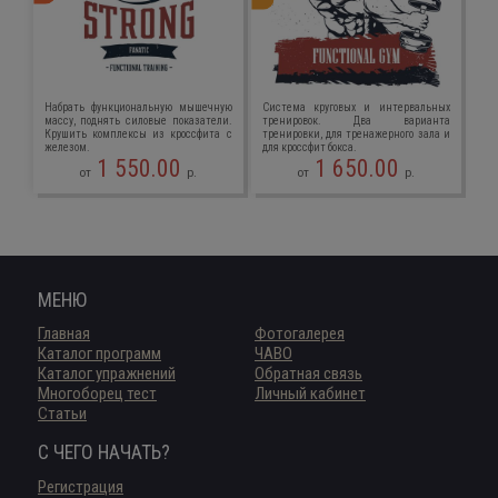
Набрать функциональную мышечную
Система круговых и интервальных
массу, поднять силовые показатели.
тренировок. Два варианта
Крушить комплексы из кроссфита с
тренировки, для тренажерного зала и
железом.
для кроссфит бокса.
1 550.00
1 650.00
от
р.
от
р.
МЕНЮ
Главная
Фотогалерея
Каталог программ
ЧАВО
Каталог упражнений
Обратная связь
Многоборец тест
Личный кабинет
Статьи
С ЧЕГО НАЧАТЬ?
Регистрация