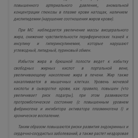
повышенного артериального давления,, аномальной
концентрации глюкозы в плазме крови натощак, наличием
дислипидемии (нарушение соотношения жиров крови).
При МС наблюдается увеличение массы висцерального
жира, снижение чувствительности периферических тканей к
инсулину и гиперинсулинемия, которые нарушают
углеводный, липидный, пуриновый обмен.
Избыток жира в брюшной полости ведет к избытку
свободных жирных кислот в портальной вене,
увеличивающему накопление жира в печени. Жир также
накапливается в мышечных клетках. Уровень мочевой
кислоты в сыворотке крови, как правило, повышен (что
увеличивает риск
подагры
), при этом развиваются
протромботическое состояние (с повышенным уровнем
фибриногена и ингибитора активатора плазминогена I) и
хроническое воспаление.
Таким образом повышаются риски развития эндокринных и
сердечно-сосудистых заболеваний, а также растет нездоровая