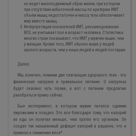
но ведет малоподвижный образ жизни, при котором
при отсутствии избыточной массы по критерию ИМТ
объём мышц недостаточен и массу тела обеспечивает
жир вместо мышц;
Интерпретация показателей ИМТ, рекомендованная
ВОЗ, не учитывает пол и возраст человека. Статистика
многих стран показывает, что ИМТ у мужчин выше, чем
у женщин. Кроме того, ИМТ обычно выше у людей
зрелого возраста, чем у юных людей и людей постарше.
Далее.
Мы, конечно, помним две слагающие здорового тела - это
физические нагрузки и правильное питание. О нагрузках
будет сказано чуть позже, а вот с питаним предлагаю
разобраться прямо сейчас.
Был эксперимент, в котором мужик питался одними
пирожками и похудел. Это все благодаря тому, что калорий
из еды он получал меньше, чем тратил его организм. Он
создал так называемый дефицит калорий в рационе, что и
привело к снижению веса*