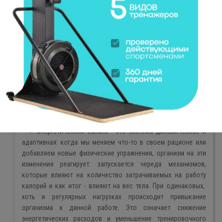
Контролировать траты энергии на тренировке, даже
используя новомодные гаджеты, со стопроцентной
точностью не получится. Гораздо разумнее подсчитывать
калории из еды.
Но фитнес по-прежнему остается важной частью
стимулирования организма на качественные изменения
своего тела.
Почему кроссфит?
1. Энергетический баланс - это система динамическая и
адаптивная: когда мы меняем что-то в своем рационе или
добавляем новые физические упражнения, организм на эти
изменения реагирует: запускается череда механизмов,
которые влияют на количество затрачиваемых на работу
калорий и как итог - влияют на вес тела. При одинаковых,
хоть и регулярных нагрузках происходит привыкание
организма к данной работе. Это означает снижение
энергетических расходов и уменьшение тренировочного