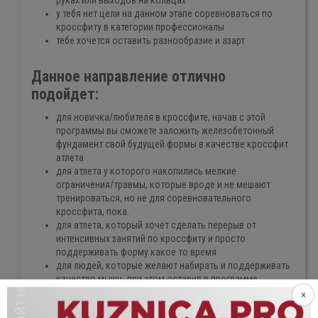
руках или выходов на кольцах
у тебя нет цели на данном этапе соревноваться по
кроссфиту в категории профессионалы
тебе хочется оставить разнообразие и азарт
Данное направление отлично
подойдет:
для новичка/любителя в кроссфите, начав с этой
программы вы сможете заложить железобетонный
фундамент свой будущей формы в качестве кроссфит
атлета
для атлета у которого накопились мелкие
ограничения/травмы, которые вроде и не мешают
тренироваться, но не для соревновательного
кроссфита, пока.
для атлета, который хочет сделать перерыв от
интенсивных занятий по кроссфиту и просто
поддерживать форму какое то время
для людей, которые желают набирать и поддерживать
качество мышц, при этом оставив в программе
небольшой азарт борьбы
×
В программе функционального бодибилдинга меньше