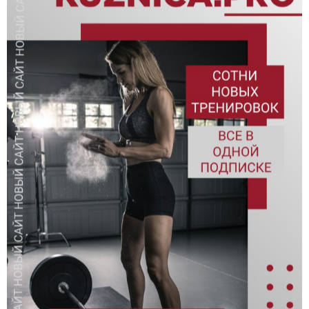
гимнастики где есть киппинговые движения, либо сложно-
координационные, которые будут тормозить ваш темп и
упрощать, либо сокращать мышечную работу. Тяжелая
атлетика так же будет сильно сокращена, на нее не будет
силовых заданий, она будет присутствовать только в работе
в стойку с умеренными/легким весами (взятия, рывки).
Подъемы с плеч над головой - чаще жимы стоя, либо
жимовые швунги.
Присутствует много силовой работы в приседаниях, тягах,
жимах лежа, жимах стоя, строгих подтягиваниях (можно с
резиной).
WOD/комплекс будут построены таким образом, что в них
будет больше силовой, мышечной работы.
Пример WOD, который может встретится в программе
(это лишь одна часть тренировки):
Пример #1.
Выполнить 5 раундов (отдых между раундами 1 минута).
ЗКМБР 3 минуты:
- 15 приседания с двумя гантелями 22/15кг
- 15 жим штанги лежа 60/40кг (не больше 60% от 1ПМ)
- в оставшееся время максимум взятий 2х гирь на грудь с
виса 24/16кг
Результат - общее количество взятий.