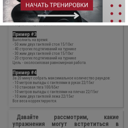
Пример #2
Выполнить на время 5 раундов:
- 5 бурпи с гантелями полный цикл 22/15кг
- 10 приседания с гантелями на плечах 22/15кг
Результат - время выполнения.
Пример #3
Выполнить на время:
- 50 жим двух гантелей стоя 15/10кг
- 40 строгих подтягиваний на турнике
- 30 жим двух гантелей стоя 15/10кг
- 20 строгих подтягиваний на турнике
Цель - околосиловая равномерная работа.
Пример #4
За 20 минут собрать максимальное количество раундов:
- 10 метров выпады с гантелями в руках 22/15кг
- 10 становая тяга 100/65кг
- 10 метров выпады с гантелями на плечах 22/15кг
- 10 жим двух гантелей лежа 22/15кг
Все веса корректируются.
Давайте рассмотрим, какие
упражнения могут встретиться в