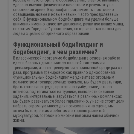
Кроссфит - это спорт, это соревнование, главное внимание
уделено именно физическим качествам и результату на
спортивной арене. В кроссфит программе ты постоянно
осваиваешь новые и новые навыки, часто преодолеваешь
себя. В функциональном бодибилдинге мы уделим больше
внимания именно качеству движению, развитию ваших мышц,
сократим "вредные" упражнения, которые не так важны для
людей с целью спортивного образа жизни.
Функциональный бодибилдинг и
бодибилдинг, в чем различие?
В классической программе бодибилдинга основная работа
идет в базовых движениях со штангой, гантелями и
тренажерами, атлеты тренируются в привычной среде раз от
раза, программа тренировок как правило однообразная.
Функциональный бодибилдинг же удивит вас огромным
количеством тренировочных приемов, мы будем рвать гири,
брать гантели на грудь, прыгать на тумбу, приседать со
штангой, подтягиваться на турнике, выполнять силовые
задания, интервальные, зарубаться в различных комплексах,
мы будем развиваться более гармонично, у нас не стоит цели
набрать огромную массу для позирования на сцене, мы
хотим быть крепкими ребятами с хорошо развитой
мускулатурой, готовой ко многим вызовам нашей обычной
жизни.