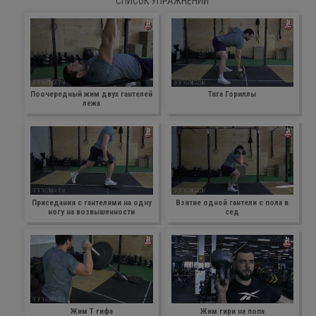
СПИСОК УПРАЖНЕНИЙ
Поочередный жим двух гантелей
Тяга Гориллы
лежа
Приседания с гантелями на одну
Взятие одной гантели с пола в
ногу на возвышенности
сед
Жим Т гифа
Жим гири на попа