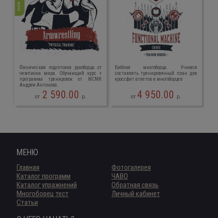
Физическая подготовка рукоборца от
Библия многоборца. Учимся
чемпиона мира. Обучающий курс +
составлять тренировочный план для
программа тренировок от МСМК
кроссфит атлетов и многоборцев
Андрея Антонова.
2 590.00
4 950.00
от
р.
от
р.
МЕНЮ
Главная
Фотогалерея
Каталог программ
ЧАВО
Каталог упражнений
Обратная связь
Многоборец тест
Личный кабинет
Статьи