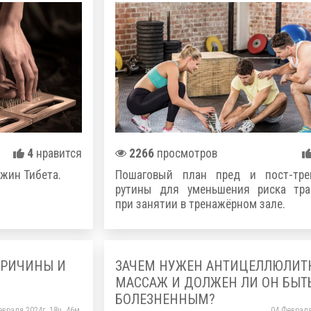
4
нравится
2266
просмотров
ужин Тибета.
Пошаговый план пред и пост-тре
рутины для уменьшения риска тра
при занятии в тренажёрном зале.
ПРИЧИНЫ И
ЗАЧЕМ НУЖЕН АНТИЦЕЛЛЮЛИ
МАССАЖ И ДОЛЖЕН ЛИ ОН БЫТ
БОЛЕЗНЕННЫМ?
евраля 2024г. 18ч. 46м.
04 Февраля