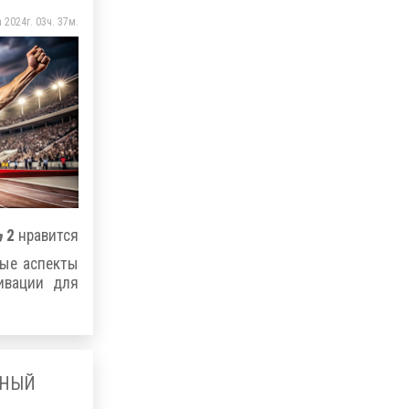
 2024г. 03ч. 37м.
2
нравится
ные аспекты
ивации для
ЧНЫЙ