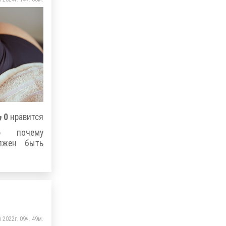
0
нравится
ю почему
лжен быть
 2022г. 09ч. 49м.