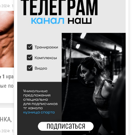
 2024г. 18ч. 33м.
1
нравится
рые помогут
НКА,
 2024г. 12ч. 02м.