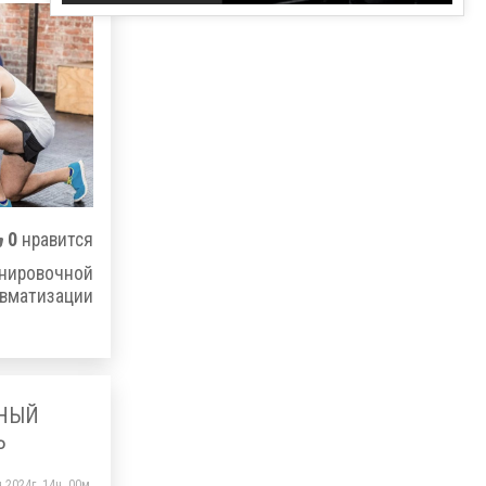
0
нравится
нировочной
вматизации
ТНЫЙ
Ь
 2024г. 14ч. 00м.