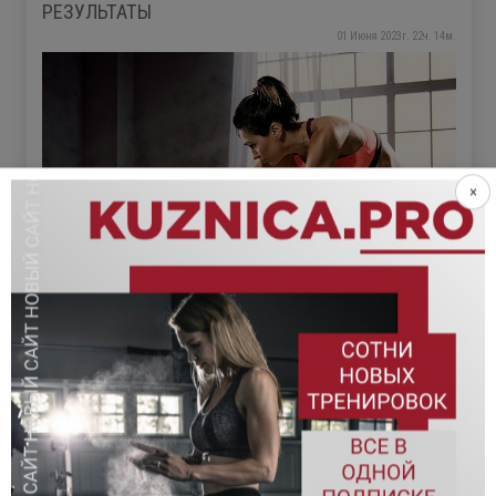
РЕЗУЛЬТАТЫ
01 Июня 2023г. 22ч. 14м.
×
2496
просмотров
Рассмотрим базовые упражнения на растяжку, изучим
некоторые методики тренировок на гибкость, затронем
тему отклонения в уровне подвижности суставов, а также
их причины и последствия. Как прокачать свою гибкость
и может ли гипомобильность повлиять на спортивные
успехи? Будем разбираться в этой статье.