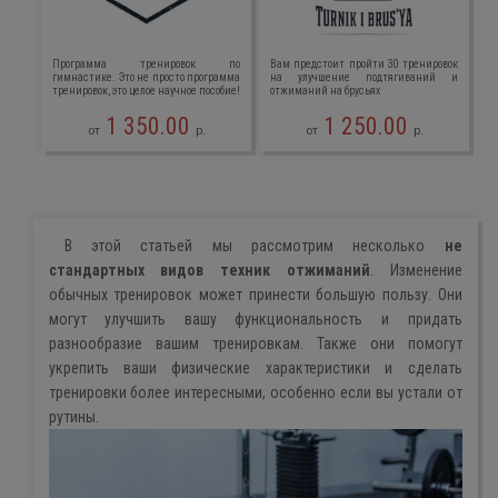
Программа тренировок по
Вам предстоит пройти 30 тренировок
гимнастике. Это не просто программа
на улучшение подтягиваний и
тренировок, это целое научное пособие!
отжиманий на брусьях
1 350.00
1 250.00
от
р.
от
р.
В этой статьей мы рассмотрим несколько
не
стандартных видов техник отжиманий
. Изменение
обычных тренировок может принести большую пользу. Они
могут улучшить вашу функциональность и придать
разнообразие вашим тренировкам. Также они помогут
укрепить ваши физические характеристики и сделать
тренировки более интересными, особенно если вы устали от
рутины.