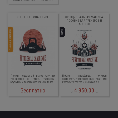
KETTLEBELL CHALLENGE
ФУНКЦИОНАЛЬНАЯ МАШИНА.
ПОСОБИЕ ДЛЯ ТРЕНЕРОВ И
АТЛЕТОВ
Придется попотеть
КУРС
Прими недельный вызов уличных
Библия многоборца. Учимся
тренировок с гирей, турником,
составлять тренировочный план для
брусьями и весом собственного тела!
кроссфит атлетов и многоборцев
Бесплатно
4 950.00
от
р.