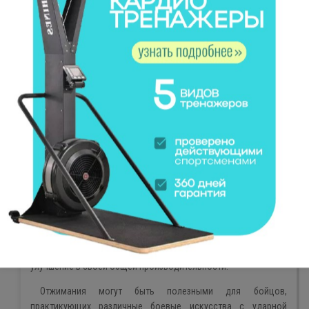
Взрывные отжимания
могут служить эффективным
решением для тех, кто чувствует, что традиционные
отжимания уже кажутся слишком легкими. Их интеграция в
тренировки может не только усилить мышечную силу за счет
необычной нагрузки, но и улучшить нейромышечную
координацию, обучая мышцы более динамичной и быстрой
работе.
Дополняя регулярную программу жимов лежа с
несколькими сериями этих динамичных отжиманий, можно
преодолеть плато в прогрессе, особенно помогая усилить
начальный этап подъема штанги. Это особенно ценно, так
как начало подъема часто является самым трудным этапом
в жиме лежа. В результате, через несколько недель такой
модификации тренировок, многие замечают значительное
улучшение в своей общей производительности.
Отжимания могут быть полезными для бойцов,
практикующих различные боевые искусства с ударной