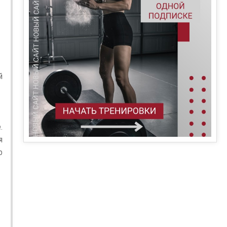
й
.
я
о