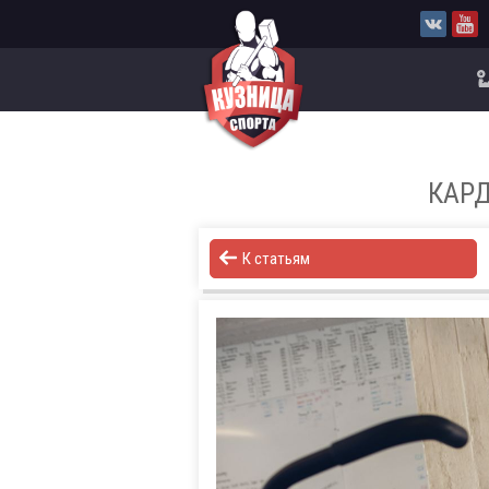
КАРД
К статьям