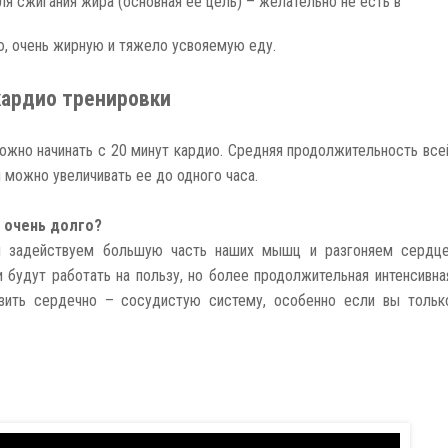
ля сжигания жира (основная ее цель) – желательно не есть в
ю, очень жирную и тяжело усвояемую еду.
кардио тренировки
можно начинать с 20 минут кардио. Средняя продолжительность все
 можно увеличивать ее до одного часа.
я очень долго?
ы задействуем большую часть наших мышц и разгоняем сердце
 будут работать на пользу, но более продолжительная интенсивна
зить сердечно – сосудистую систему, особенно если вы тольк