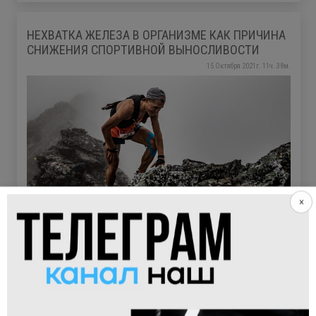
НЕХВАТКА ЖЕЛЕЗА В ОРГАНИЗМЕ КАК ПРИЧИНА
СНИЖЕНИЯ СПОРТИВНОЙ ВЫНОСЛИВОСТИ
15 Октября 2021г. 11ч. 38м.
×
1634
просмотров
В этой статье рассказывается о том, почему спортсмен
может ощущать снижение работоспособности и
повышенную утомляемость