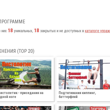
 ПРОГРАММЕ
18
18
з них
уникальных,
закрытых и не доступных в
каталоге упраж
НЕНИЯ (TOP 20)
истолетик - приседания на
Подтягивания киппинг,
дной ноге
баттерфляй