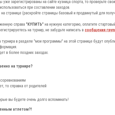
вы уже зарегистрированы на сайте кузница спорта, то проверьте свои
использоваться при составлении заходов.
на странице (раскройте страницы базовый и продвинутый для полу
оженную справа
"КУПИТЬ"
на нужную категорию, оплатите стартовый
гистрируетесь на турнир, не забудьте написать в
сообщения гру
 турнира в разделе "мои программы" на этой странице будут опубл
нформация.
дет в более поздних заходах.
енно на турнире?
 соревнованиям
ет, то справка от родителей
орые вы будете очень долго вспоминать!
ленным атлетом?!