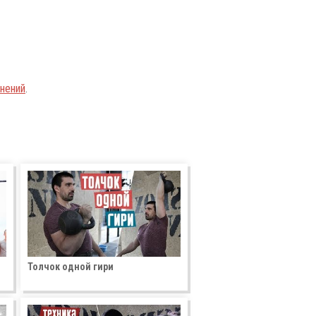
нений
.
Толчок одной гири