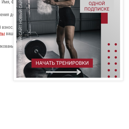
 Имя, Фамилия, Отчество, Город и зал в
чения дополнительной информации по
 взнос.
ппы
ваш размер футболки и название
икованы задания турнира, стандарты