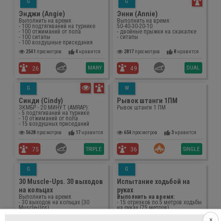
G
G
Энджи (Angie)
Энни (Annie)
Выполнить на время:
Выполнить на время:
- 100 подтягиваний на турнике
50-40-30-20-10
- 100 отжиманий от пола
- двойные прыжки на скакалке
- 100 ситапы
- ситапы
- 100 воздушные приседания
2541
просмотров
4
нравится
2817
просмотров
8
нравится
MANY
DUAL
26
49
G
W
Синди (Cindy)
Рывок штанги 1ПМ
ЗКМБР - 20 МИНУТ (AMRAP):
Рывок штанги 1 ПМ
- 5 подтягиваний на турнике
- 10 отжиманий от пола
- 15 воздушных приседаний
5628
просмотров
17
нравится
654
просмотров
3
нравится
TRIPLE
SINGLE
75
36
G
G
30 Muscle-Ups. 30 выходов
Испытание ходьбой на
на кольцах
руках
Выполнить на время:
Выполнить на время:
- 30 выходов на кольцах (30
- 15 отрезков по 5 метров ходьбы
Muscle-Ups)
на руках (75 метров)
395
просмотров
1
нравится
395
просмотров
3
нравится
×