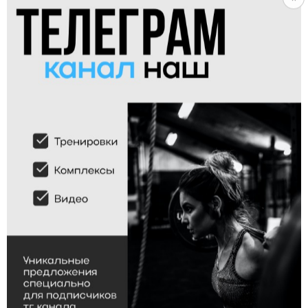
SINGLE
SINGLE
4
11
W
WM
DT (ДТ)
Crossfit Open 13.2
Выполнить 5 раундов на время:
ЗКМБР - 10 МИНУТ:
- 12 становая тяга 70/47кг
- 5 Швунги со штангой 50/35кг
- 9 взятий штанги на грудь с виса
- 10 Становых тяг 50/35кг
70/47кг
- 15 Прыжков на тумбу 60/50см
- 6 швунги со штангой 70/47кг
3779
просмотров
1
нравится
1071
просмотров
6
нравится
TRIPLE
TRIPLE
16
17
M
M
Гребля 2000 метров
Гребля 500 метров
Гребля 2000 метров на гребном
Гребля 500 метров на гребном
тренажере Concept 2
тренажере Concept 2
1131
просмотров
2
нравится
2601
просмотров
5
нравится
SINGLE
SINGLE
34
35
W
W
Становая тяга 1ПМ
Фронтальный присед 1ПМ
Становая тяга установить 1ПМ
Фронтальный присед установить
1ПМ