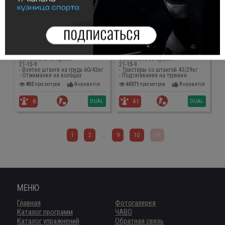
969
просмотров
4
нравится
994
просмотров
3
нравится
SINGLE
SINGLE
68
36
WG
WG
Elizabeth (Элизабет)
Fran (Фрэн)
Выполнить на время:
Выполнить на время:
21-15-9
21-15-9
- Взятие штанги на грудь 60/43кг
- Трастеры со штангой 43/29кг
- Отжимания на кольцах
- Подтягивания на турнике
802
просмотров
0
нравится
65371
просмотров
9
нравится
DUAL
DUAL
8
41
1
2
...
9
10
11
МЕНЮ
Главная
Фотогалерея
Каталог программ
ЧАВО
Каталог упражнений
Обратная связь