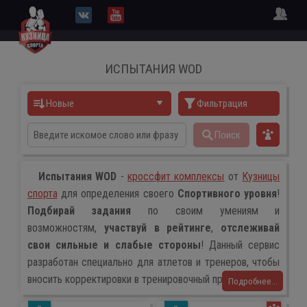
ИСПЫТАНИЯ WOD
Новые
Фильтрация
Поиск
Испытания WOD
-
кроссфит комплексы
от
Кузницы
спорта
для определения своего
Спортивного уровня
!
Подбирай задания
по своим умениям и
возможностям,
участвуй в рейтинге
,
отслеживай
свои сильные и слабые стороны
! Данный сервис
разработан специально для атлетов и тренеров, чтобы
вносить корректировки в тренировочный процесс!
Подробнее...