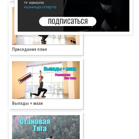
Приседания плие
Выпады + махи