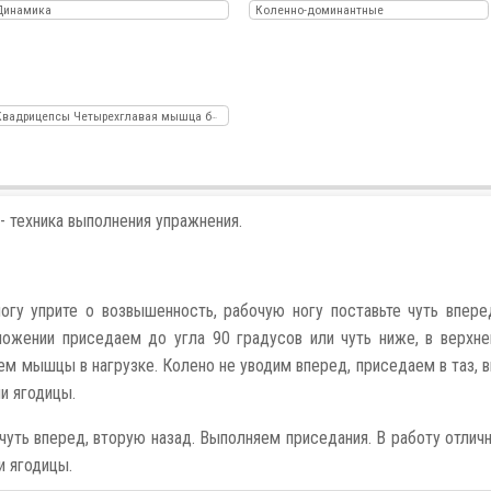
Динамика
Коленно-доминантные
Квадрицепсы Четырехглавая мышца бедра
- техника выполнения упражнения.
огу уприте о возвышенность, рабочую ногу поставьте чуть впере
ожении приседаем до угла 90 градусов или чуть ниже, в верхн
м мышцы в нагрузке. Колено не уводим вперед, приседаем в таз, 
и ягодицы.
 чуть вперед, вторую назад. Выполняем приседания. В работу отлич
и ягодицы.