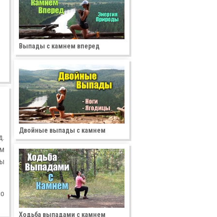
Выпады с камнем вперед
Двойные выпады с камнем
д.
ем
вы
но
Ходьба выпадами с камнем