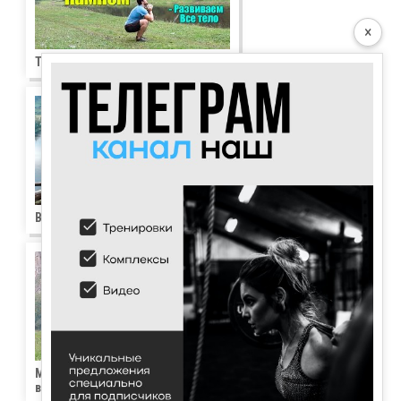
×
Трастеры с камнем
Выпрыгивание с камнем у груди
Мертвая тяга с камнем - 2
варианта