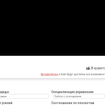
е
0
нравит
Авторизуйтесь
и Вам будут доступны все возможнос
аряды
Специализация упражнения
Камни
Работа с отягощением
п усилий
Соотношение по плоскотям