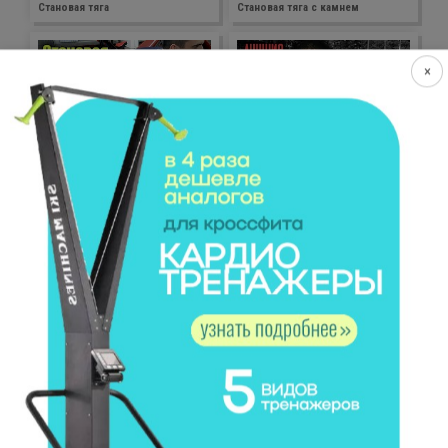
Становая тяга
Становая тяга с камнем
×
Становая тяга с гантелями
Лучшие упражнения с покрышкой
Антигрыжа - упражнение для
Тяга штанги сумо к подбородку
позвоночника
Богатырские бурпи (берпи)
Махи гирей