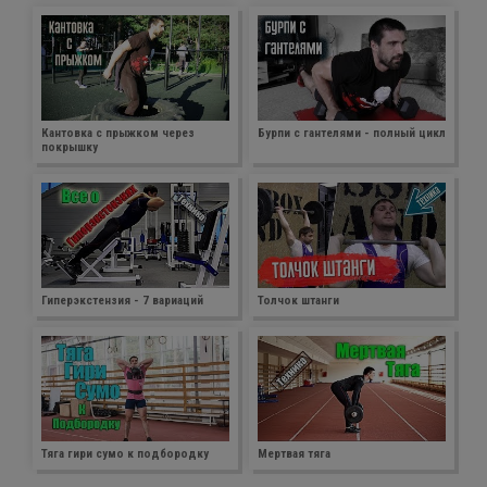
Кантовка с прыжком через
Бурпи с гантелями - полный цикл
покрышку
Гиперэкстензия - 7 вариаций
Толчок штанги
Тяга гири сумо к подбородку
Мертвая тяга