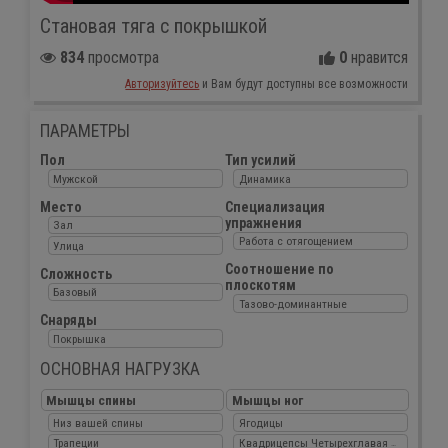
Становая тяга с покрышкой
834
просмотра
0
нравится
Авторизуйтесь
и Вам будут доступны все возможности
ПАРАМЕТРЫ
Пол
Тип усилий
Мужской
Динамика
Место
Специализация
упражнения
Зал
Работа с отягощением
Улица
Соотношение по
Сложность
плоскотям
Базовый
Тазово-доминантные
Снаряды
Покрышка
ОСНОВНАЯ НАГРУЗКА
Мышцы спины
Мышцы ног
Низ вашей спины
Ягодицы
Трапеции
Квадрицепсы Четырехглавая мышца бе