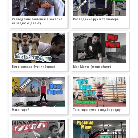
Разведение гантелей в наклоне
Разведение рук в тренажере
на заднюю дельту
Богатырские бурпи (берпи)
Man Maker (мэнмейкер)
Махи гирей
Тяга гири сумо к подбородку