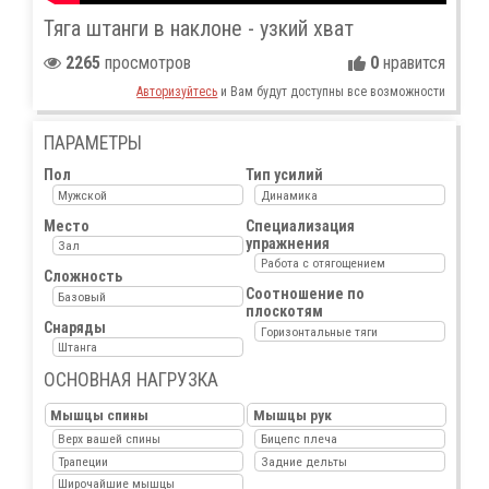
Тяга штанги в наклоне - узкий хват
2265
просмотров
0
нравится
Авторизуйтесь
и Вам будут доступны все возможности
ПАРАМЕТРЫ
Пол
Тип усилий
Мужской
Динамика
Место
Специализация
упражнения
Зал
Работа с отягощением
Сложность
Соотношение по
Базовый
плоскотям
Снаряды
Горизонтальные тяги
Штанга
ОСНОВНАЯ НАГРУЗКА
Мышцы спины
Мышцы рук
Верх вашей спины
Бицепс плеча
Трапеции
Задние дельты
Широчайшие мышцы