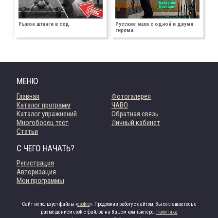
Рывок штанги в сед
Русские махи с одной и двумя
гирями.
МЕНЮ
Главная
Фотогалерея
Каталог программ
ЧАВО
Каталог упражнений
Обратная связь
Многоборец тест
Личный кабинет
Статьи
С ЧЕГО НАЧАТЬ?
Регистрация
Авторизация
Мои программы
Сайт использует файлы «
cookie
». Продолжив работу с сайтом, Вы соглашаетесь с
размещением cookie-файлов на Вашем компьютере.
Политика