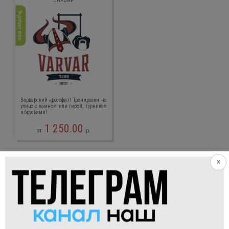
ВАРВАР
Подойдет всем
Варварский кроссфит! Тренировки на
улице с камнем или гирей, турником
и брусьями!
1 250.00
от
р.
×
АЛЬТЕРНАТИВНЫЕ УПРАЖНЕНИЯ