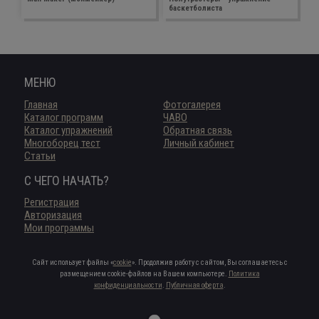
баскетболиста
МЕНЮ
Главная
Фотогалерея
Каталог программ
ЧАВО
Каталог упражнений
Обратная связь
Многоборец тест
Личный кабинет
Статьи
С ЧЕГО НАЧАТЬ?
Регистрация
Авторизация
Мои программы
Сайт использует файлы «
cookie
». Продолжив работу с сайтом, Вы соглашаетесь с
размещением cookie-файлов на Вашем компьютере.
Политика
конфиденциальности
.
Публичная оферта
.