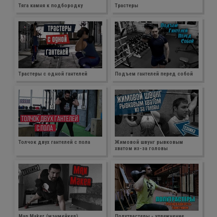
Тяга камня к подбородку
Трастеры
Трастеры с одной гантелей
Подъем гантелей перед собой
Толчок двух гантелей с пола
Жимовой швунг рывковым
хватом из-за головы
Man Maker (мэнмейкер)
Полутрастеры - упражнение