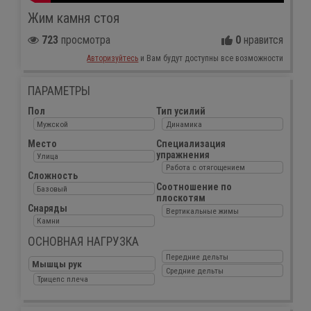
Жим камня стоя
723
просмотра
0
нравится
Авторизуйтесь
и Вам будут доступны все возможности
ПАРАМЕТРЫ
Пол
Тип усилий
Мужской
Динамика
Место
Специализация
упражнения
Улица
Работа с отягощением
Сложность
Соотношение по
Базовый
плоскотям
Снаряды
Вертикальные жимы
Камни
ОСНОВНАЯ НАГРУЗКА
Передние дельты
Мышцы рук
Средние дельты
Трицепс плеча