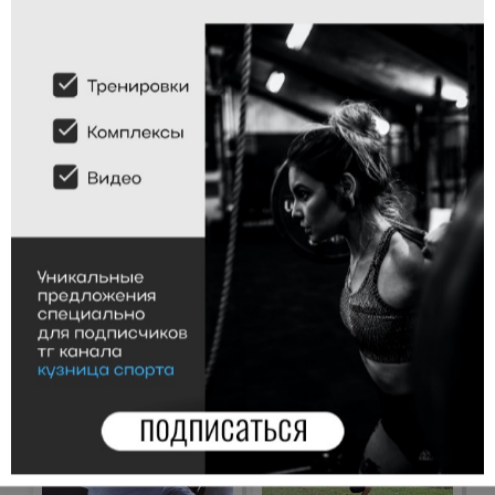
Армейский жим. Жим штанги
Подъемы камня перед собой
стоя и жим штанги сидя.
Жим камня 1 рукой
Жим Арнольда
Жим рывковым хватом из-за
Заброс двух гирь на грудь + жим
головы