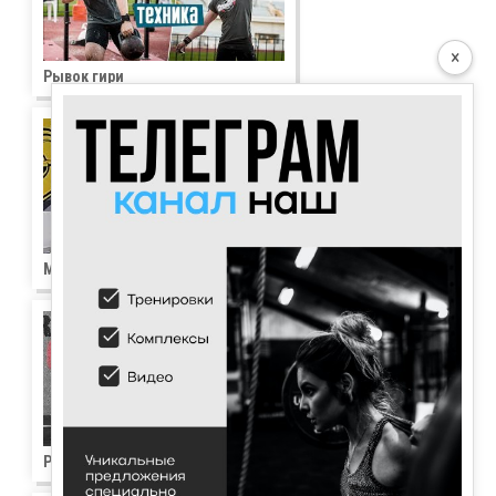
×
Рывок гири
Махи гирей
Рывок штанги в сед