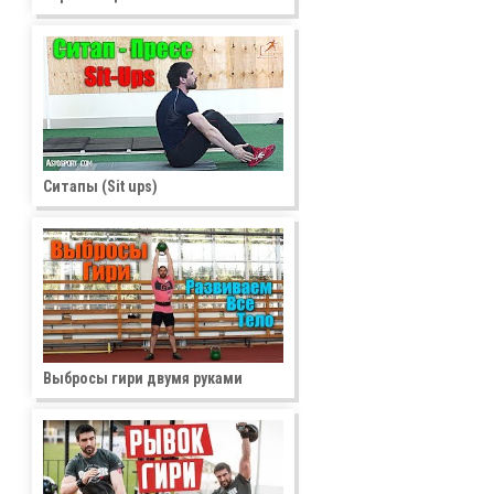
Ситапы (Sit ups)
Выбросы гири двумя руками