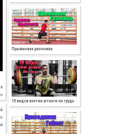
Прыжковая разножка
ся
ти
10 видов взятия штанги на грудь
ой
ко
ри