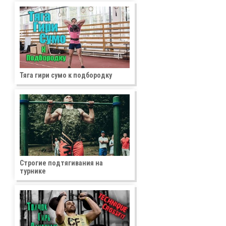
Тяга гири сумо к подбородку
Строгие подтягивания на
турнике