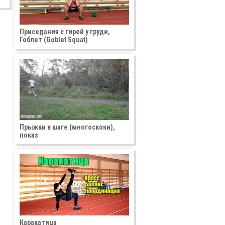
Приседания с гирей у груди,
Гоблет (Goblet Squat)
Прыжки в шаге (многоскоки),
показ
Каракатица