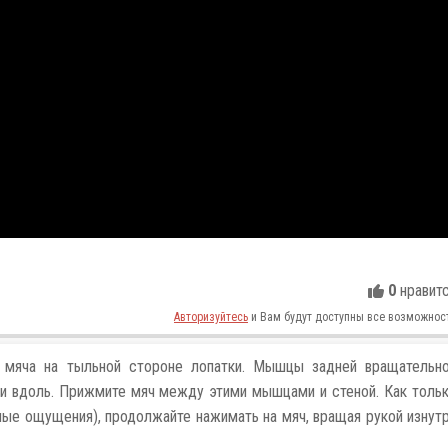
0
нравит
Авторизуйтесь
и Вам будут доступны все возможнос
о мяча на тыльной стороне лопатки. Мышцы задней вращательн
и вдоль. Прижмите мяч между этими мышцами и стеной. Как толь
ные ощущения), продолжайте нажимать на мяч, вращая рукой изнут