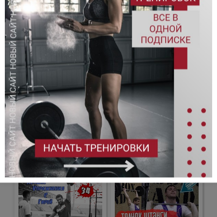
Рывок гири
Махи гирей
Рывок штанги в сед
Воздушные приседания (Air
squats)
Рывок гантели
Трастеры с гирями одной или
двумя руками