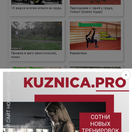
10 видов взятия штанги на грудь
Приседания с гирей у груди,
Гоблет (Goblet Squat)
Прыжки в шаге (многоскоки),
Каракатица
показ
×
Ситапы (Sit ups)
Выбросы гири двумя руками