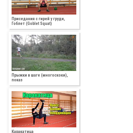
Приседания с гирей у груди,
Гоблет (Goblet Squat)
Прыжки в шаге (многоскоки),
показ
Каракатица