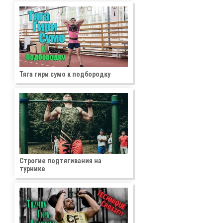
Тяга гири сумо к подбородку
Строгие подтягивания на
турнике