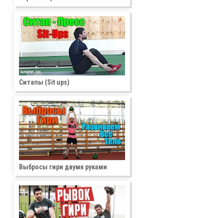
Ситапы (Sit ups)
Выбросы гири двумя руками