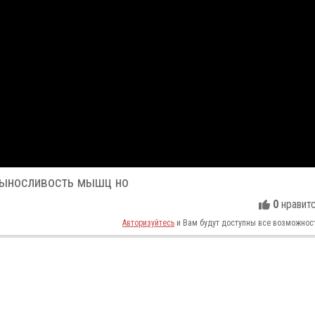
выносливость мышц но
0
нравит
Авторизуйтесь
и Вам будут доступны все возможнос