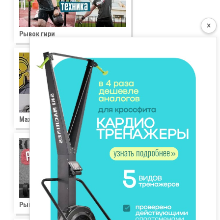
×
Рывок гири
Махи гирей
Рывок штанги в сед