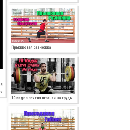
Прыжковая разножка
ся
ти
10 видов взятия штанги на грудь