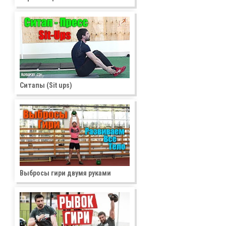
Ситапы (Sit ups)
Выбросы гири двумя руками