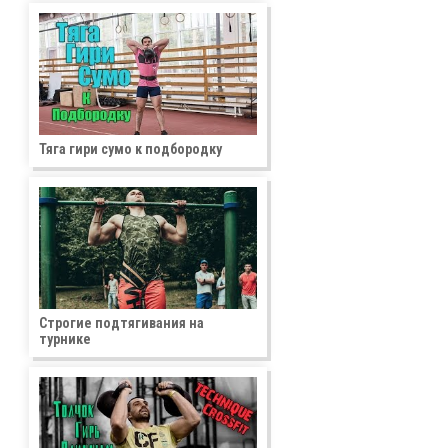
Тяга гири сумо к подбородку
Строгие подтягивания на
турнике