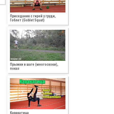
Приседания с гирей у груди,
Гоблет (Goblet Squat)
Прыжки в шаге (многоскоки),
показ
Каракатица