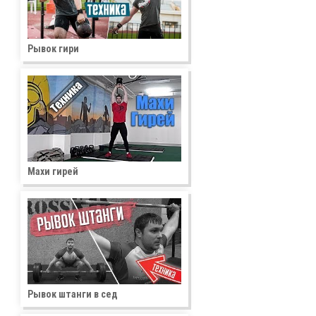
×
Рывок гири
Махи гирей
Рывок штанги в сед