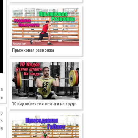
Прыжковая разножка
ся
ти
10 видов взятия штанги на грудь
но
ть
ля