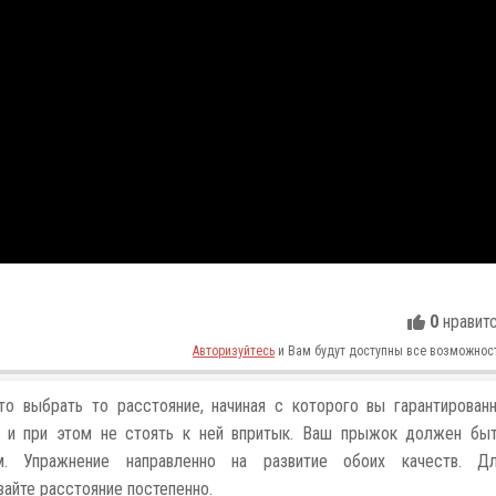
0
нравит
Авторизуйтесь
и Вам будут доступны все возможнос
о выбрать то расстояние, начиная с которого вы гарантирован
у и при этом не стоять к ней впритык. Ваш прыжок должен бы
. Упражнение направленно на развитие обоих качеств. Д
айте расстояние постепенно.