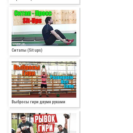
Ситапы (Sit ups)
Выбросы гири двумя руками