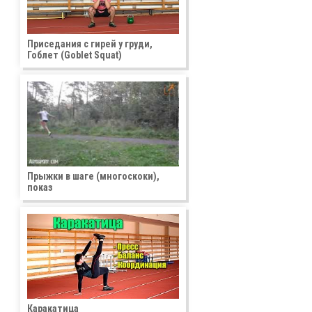
Приседания с гирей у груди,
Гоблет (Goblet Squat)
Прыжки в шаге (многоскоки),
показ
Каракатица