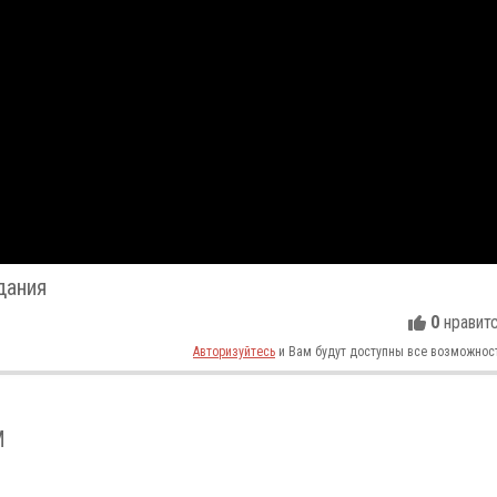
дания
0
нравит
Авторизуйтесь
и Вам будут доступны все возможнос
М