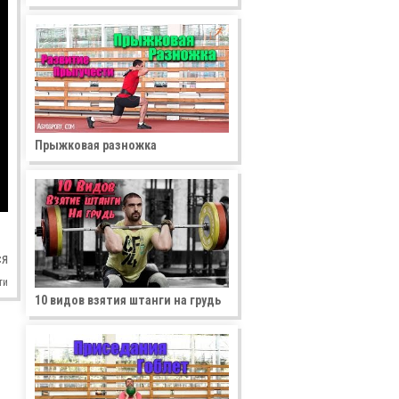
Прыжковая разножка
ся
ти
10 видов взятия штанги на грудь