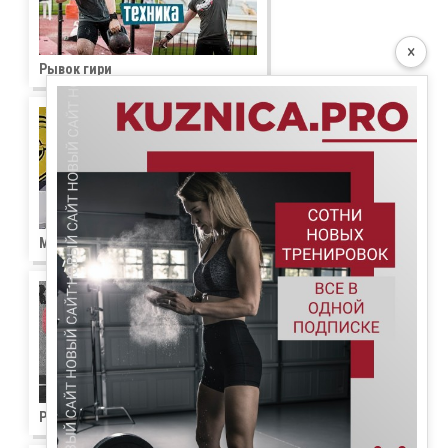
×
Рывок гири
Махи гирей
Рывок штанги в сед