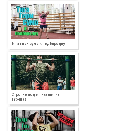
Тяга гири сумо к подбородку
Строгие подтягивания на
турнике