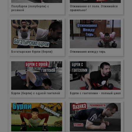
Полубурпи (полуберпи) с
Отжимания от пола. Отжимайся
резиной
правильно!
Богатырские бурпи (берпи)
Отжимания между гирь
Бурпи (берпи) с одной гантелей
Бурпи с гантелями - полный цикл