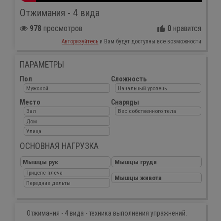
Отжимания - 4 вида
978
просмотров
0
нравится
Авторизуйтесь
и Вам будут доступны все возможности
ПАРАМЕТРЫ
Пол
Сложность
Мужской
Начальный уровень
Место
Снаряды
Зал
Вес собственного тела
Дом
Улица
ОСНОВНАЯ НАГРУЗКА
Мышцы рук
Мышцы груди
Трицепс плеча
Мышцы живота
Передние дельты
Отжимания - 4 вида - техника выполнения упражнений.