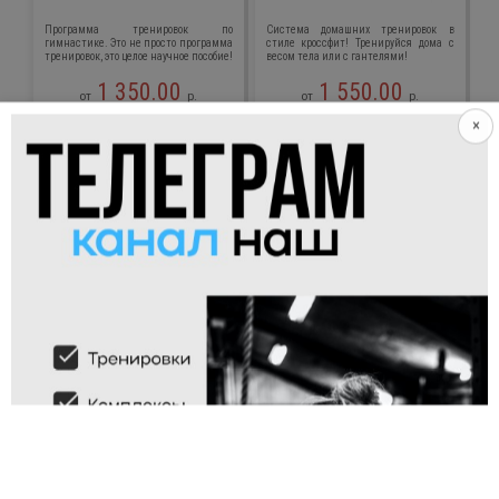
×
Программа тренировок по
Система домашних тренировок в
гимнастике. Это не просто программа
стиле кроссфит! Тренируйся дома с
тренировок, это целое научное пособие!
весом тела или с гантелями!
1 350.00
1 550.00
от
р.
от
р.
АЛЬТЕРНАТИВНЫЕ УПРАЖНЕНИЯ
Обратные отжимания
Отжимания от возвышенности
(женский вариант)