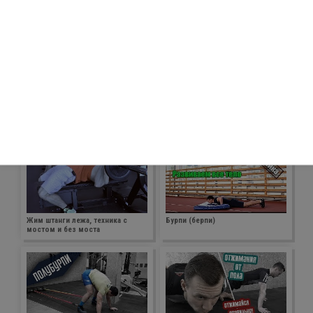
Отжимания от возвышенности +
Отжимания с отрывом ладоней в
подъемы ног
нижней позиции
Отжимания на брусьях любой
Горизонтальные отжимания на
стиль
кольцах
Жим штанги лежа, техника с
Бурпи (берпи)
мостом и без моста