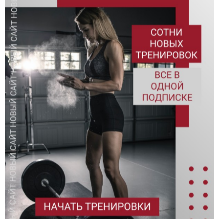
Кардио разминка перед
Интервальный бег
тренировкой в зале
Бег - средний темп
Бег - быстрый темп (спринт).
Фартлек. Интервальный бег
Прыжки с ноги на ногу, показ