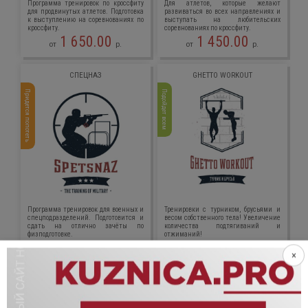
Программа тренировок по кроссфиту
Для атлетов, которые желают
для продвинутых атлетов. Подготовка
развиваться во всех направлениях и
к выступлению на соревнованиях по
выступать на любительских
кроссфиту.
соревнованиях по кроссфиту.
1 650.00
1 450.00
от
р.
от
р.
СПЕЦНАЗ
GHETTO WORKOUT
Придется попотеть
Подойдет всем
Программа тренировок для военных и
Тренировки с турником, брусьями и
спецподразделений. Подготовится и
весом собственного тела! Увеличение
сдать на отлично зачёты по
количества подтягиваний и
физподготовке.
отжиманий!
1 450.00
1 150.00
от
р.
от
р.
×
АЛЬТЕРНАТИВНЫЕ УПРАЖНЕНИЯ