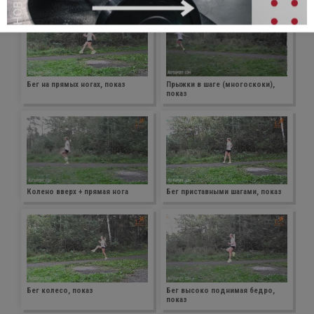
Бег на прямых ногах, показ
Прыжки в шаге (многоскоки),
показ
Колено вверх + прямая нога
Бег приставными шагами, показ
Бег колесо, показ
Бег высоко поднимая бедро,
показ