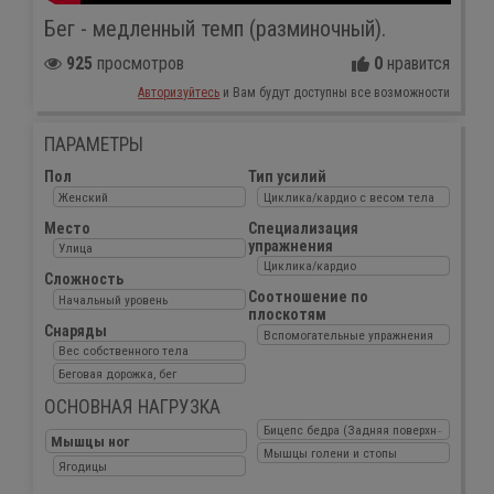
Бег - медленный темп (разминочный).
925
просмотров
0
нравится
Авторизуйтесь
и Вам будут доступны все возможности
ПАРАМЕТРЫ
Пол
Тип усилий
Женский
Циклика/кардио с весом тела
Место
Специализация
упражнения
Улица
Циклика/кардио
Сложность
Соотношение по
Начальный уровень
плоскотям
Снаряды
Вспомогательные упражнения
Вес собственного тела
Беговая дорожка, бег
ОСНОВНАЯ НАГРУЗКА
Бицепс бедра (Задняя поверхность бедр
Мышцы ног
Мышцы голени и стопы
Ягодицы