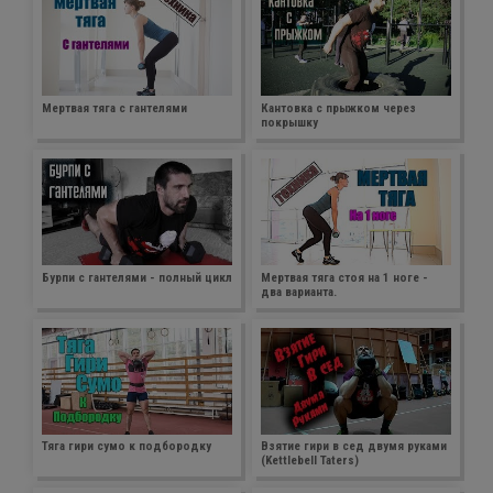
Мертвая тяга с гантелями
Кантовка с прыжком через
покрышку
Бурпи с гантелями - полный цикл
Мертвая тяга стоя на 1 ноге -
два варианта.
Тяга гири сумо к подбородку
Взятие гири в сед двумя руками
(Kettlebell Taters)