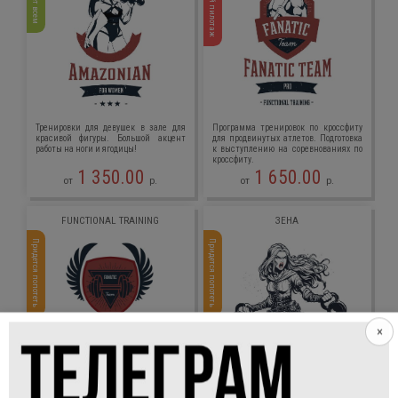
Высший пилотаж
Тренировки для девушек в зале для
Программа тренировок по кроссфиту
красивой фигуры. Большой акцент
для продвинутых атлетов. Подготовка
работы на ноги и ягодицы!
к выступлению на соревнованиях по
кроссфиту.
1 350.00
1 650.00
от
р.
от
р.
FUNCTIONAL TRAINING
ЗЕНА
Придется попотеть
Придется попотеть
×
Для атлетов, которые желают
Тренировки с гирей для девушек. Два