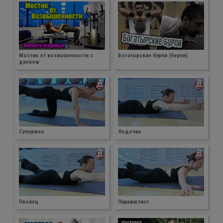
Мостик от возвышенности с
Богатырские бурпи (берпи)
диском
Супермен
Лодочка
Пловец
Парашютист