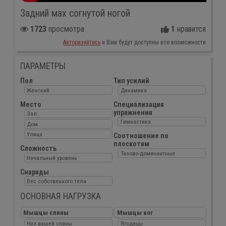
Задний мах согнутой ногой
1723
просмотра
1
нравится
Авторизуйтесь
и Вам будут доступны все возможности
ПАРАМЕТРЫ
Пол
Тип усилий
Женский
Динамика
Место
Специализация
упражнения
Зал
Гимнастика
Дом
Улица
Соотношение по
плоскотям
Сложность
Тазово-доминантные
Начальный уровень
Снаряды
Вес собственного тела
ОСНОВНАЯ НАГРУЗКА
Мышцы спины
Мышцы ног
Низ вашей спины
Ягодицы