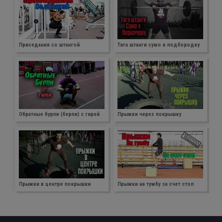
Приседания со штангой
Тяга штанги сумо к подбородку
Обратные бурпи (берпи) с гирей
Прыжки через покрышку
Прыжки в центре покрышки
Прыжки на тумбу за счет стоп