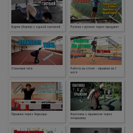
Бурпи (берпи) с одной гантелей
Ручеек + ручеек через предмет
Становая тяга
Работа на стопе - прыжки на 1
ноге
Прыжки через барьеры
Кантовка с прыжком через
покрышку