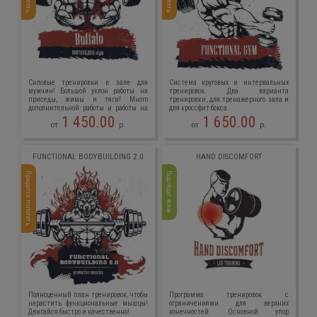
Силовые тренировки в зале для
Система круговых и интервальных
мужчин! Большой уклон работы на
тренировок. Два варианта
приседы, жимы и тяги! Много
тренировки, для тренажерного зала и
дополнительной работы и работы на
для кроссфит бокса.
гипертрофию!
1 450.00
1 650.00
от
р.
от
р.
FUNCTIONAL BODYBUILDING 2.0
HAND DISCOMFORT
Придется попотеть
Подойдет всем
Полноценный план тренировок, чтобы
Программа тренировок с
нарастить функциональные мышцы!
ограничениями для верхних
Двигайся быстро и качественно!
конечностей. Основной упор