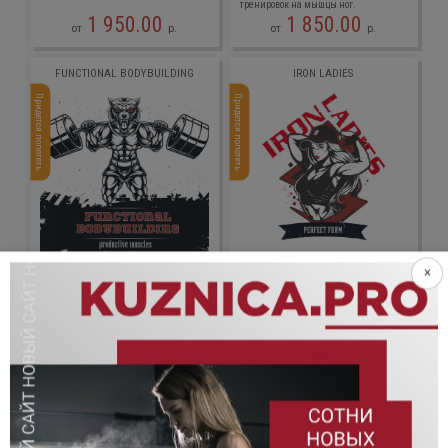
тренировок на мышцы ног.
1 950.00
1 850.00
от
р.
от
р.
FUNCTIONAL BODYBUILDING
IRON LADIES
Придется попотеть
Придется попотеть
Полноценный план тренировок, чтобы
Акцент на проработку мышц ног и
×
нарастить настоящие
ягодичных мышц с обязательным
функциональные мышцы! Двигайся
комплексом упражнений на верх тела
быстро и качественно!
1 850.00
1 650.00
от
р.
от
р.
ГЛАДИАТОР
Подойдет всем