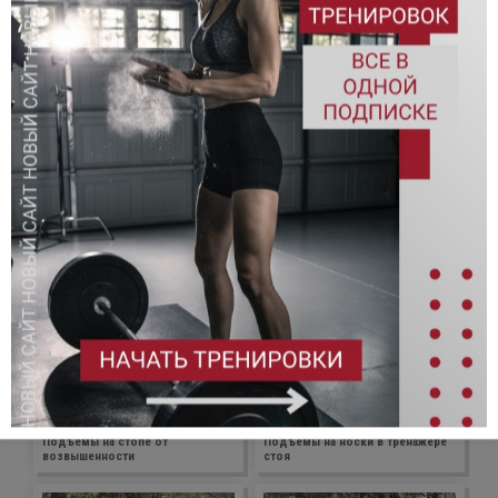
Набрать мышечную массу, увеличить
силу и выносливость. Пройти цикл
тренировок для мужчин в зале и
создать тело своей мечты!
1 350.00
от
р.
АЛЬТЕРНАТИВНЫЕ УПРАЖНЕНИЯ
Подъемы на стопе от
Подъемы на носки в тренажере
возвышенности
стоя