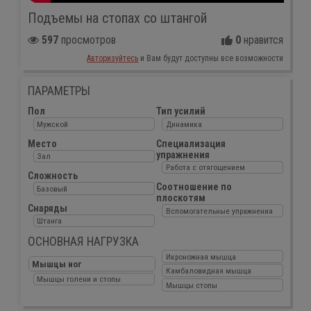
Подъемы на стопах со штангой
597
просмотров
0
нравится
Авторизуйтесь
и Вам будут доступны все возможности
ПАРАМЕТРЫ
Пол
Тип усилий
Мужской
Динамика
Место
Специализация
упражнения
Зал
Работа с отягощением
Сложность
Соотношение по
Базовый
плоскотям
Снаряды
Вспомогательные упражнения
Штанга
ОСНОВНАЯ НАГРУЗКА
Икроножная мышца
Мышцы ног
Камбаловидная мышца
Мышцы голени и стопы
Мышцы стопы