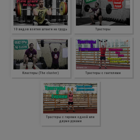
10 видов взятия штанги на грудь
Трастеры
Кластеры (The сluster)
Трастеры с гантелями
Трастеры с гирями одной или
двумя руками