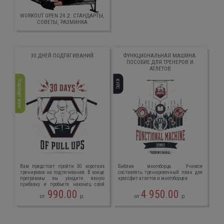
WORKOUT OPEN 24.2. СТАНДАРТЫ,
СОВЕТЫ, РАЗМИНКА
30 ДНЕЙ ПОДТЯГИВАНИЙ
ФУНКЦИОНАЛЬНАЯ МАШИНА.
ПОСОБИЕ ДЛЯ ТРЕНЕРОВ И
АТЛЕТОВ
Подойдет всем
КУРС
Вам предстоит пройти 30 коротких
Библия многоборца. Учимся
тренировок на подтягивания. В конце
составлять тренировочный план для
программы вы увидите явную
кроссфит атлетов и многоборцев
прибавку и пробьете наконец свой
максимум!
990.00
4 950.00
от
р.
от
р.