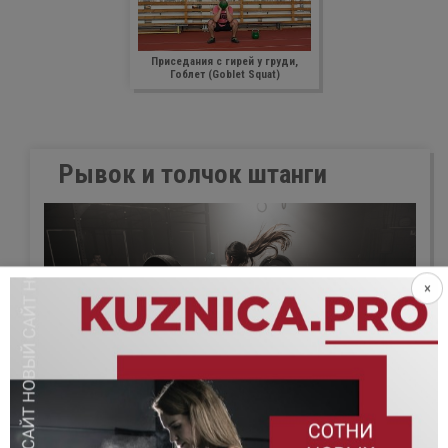
Приседания с гирей у груди,
Гоблет (Goblet Squat)
Рывок и толчок штанги
×