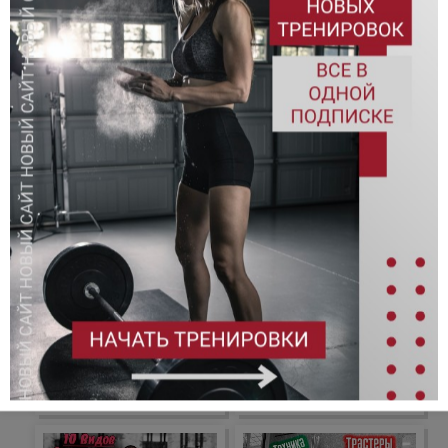
Данные движения наиболее сильно воздействуют на выбор
гормонов, так как они выполняются во взрывном стиле,
движения силовые и быстрые одновременно. Данные
движения вовлекают в работу практически все группы мышц.
К этой группе так же можно добавить упражнения не
классического формата, например, трастеры, кластеры,
отдельно взятия штанги на грудь в сед, выполнять можно с
гирями или с гантелями.
СПИСОК УПРАЖНЕНИЙ
Рывок штанги в сед
Толчок штанги