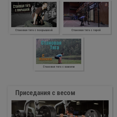
Становая тяга с покрышкой
Становая тяга с гирей
Становая тяга с камнем
Πpиceдaния c весом