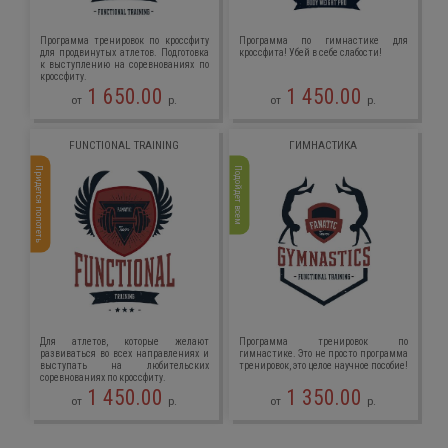
Программа тренировок по кроссфиту
Программа по гимнастике для
для продвинутых атлетов. Подготовка
кроссфита! Убей в себе слабости!
к выступлению на соревнованиях по
кроссфиту.
1 650.00
1 450.00
от
р.
от
р.
FUNCTIONAL TRAINING
ГИМНАСТИКА
Придется попотеть
Подойдет всем
Для атлетов, которые желают
Программа тренировок по
развиваться во всех направлениях и
гимнастике. Это не просто программа
выступать на любительских
тренировок, это целое научное пособие!
соревнованиях по кроссфиту.
1 450.00
1 350.00
от
р.
от
р.