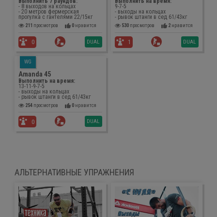
Выполнить 7 раундов:
Выполнить на время:
- 8 выходов на кольцах
9-7-5
- 20 метров фермерская
- выходы на кольцах
прогулка с гантелями 22/15кг
- рывок штанги в сед 61/43кг
211
просмотров
0
нравится
530
просмотров
2
нравится
DUAL
DUAL
0
1
WG
Amanda 45
Выполнить на время:
13-11-9-7-5
- выходы на кольцах
- рывок штанги в сед 61/43кг
254
просмотров
0
нравится
DUAL
0
АЛЬТЕРНАТИВНЫЕ УПРАЖНЕНИЯ