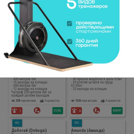
WG
WG
Кинг Конг (King Kong)
Nate (Нейт)
Выполнить 3 раунда на время:
ЗКМБР (AMRAP) - 20 МИНУТ:
- 1 становая тяга 205кг/145кг
- 2 выходы на кольцах
- 2 выхода на кольцах
- 4 отжимания в стойке на руках
- 3 взятия штанги на грудь в
- 8 махи гирей 32/24кг
сед 112,5кг/77,5кг
- 4 отжимания в стойке на руках
1981
просмотров
1
нравится
765
просмотров
0
нравится
MANY
TRIPLE
0
3
GM
WGM
Muscle-up Biathlon
Crossfit Open 23.1
Выполнить на время:
ЗКМБР/AMRAP - 14 МИНУТ:
- 400 метров бег
- 60 калорий гребля
- 18 выходы на кольцах
- 50 подносы ног к перекладине
- 400 метров бег
- 40 броски медбола в цель 9/6кг
- 15 выходы на кольцах
- 30 взятий штанги на грудь
- 400 метров бег
61/43кг
- 12 выходы на кольцах
- 20 выходы на кольцах
*штраф 200 метров бег за
каждый разбив выходов
258
просмотров
1
нравится
1026
просмотров
1
нравится
DUAL
MANY
1
4
WG
WG
Добогай (Dobogai)
Amanda (Аманда)