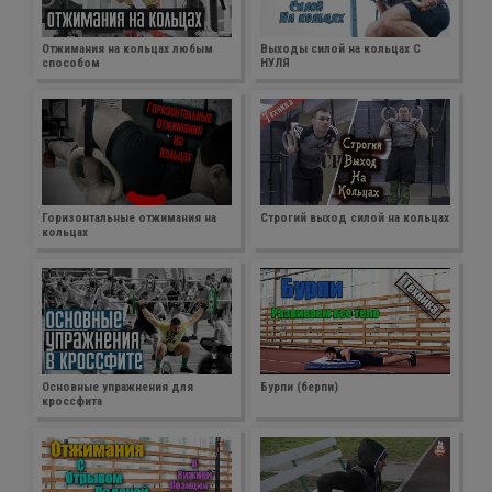
Отжимания на кольцах любым
Выходы силой на кольцах С
способом
НУЛЯ
Горизонтальные отжимания на
Строгий выход силой на кольцах
кольцах
Основные упражнения для
Бурпи (берпи)
кроссфита