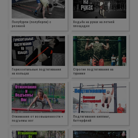
Полубурпи (полуберпи) с
Ходьба на руках на летней
резиной
площадке
Горизонтальные подтягивания
Строгие подтягивания на
на кольцах
турнике
Отжимания от возвышенности +
Подтягивания киппинг,
подъемы ног
баттерфляй