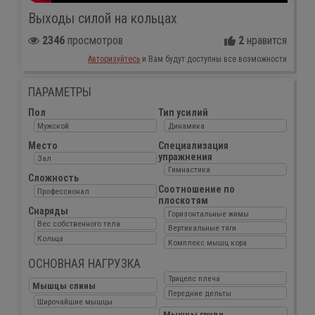
Выходы силой на кольцах
2346
просмотров
2
нравится
Авторизуйтесь
и Вам будут доступны все возможности
ПАРАМЕТРЫ
Пол
Тип усилий
Мужской
Динамика
Место
Специализация
упражнения
Зал
Гимнастика
Сложность
Соотношение по
Профессионал
плоскотям
Снаряды
Горизонтальные жимы
Вес собственного тела
Вертикальные тяги
Кольца
Комплекс мышц кора
ОСНОВНАЯ НАГРУЗКА
Трицепс плеча
Мышцы спины
Передние дельты
Широчайшие мышцы
Мышцы груди