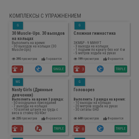
КОМПЛЕКСЫ С УПРАЖНЕНИЕМ
G
G
30 Muscle-Ups. 30 выходов
Сложная гимнастика
на кольцах
Выполнить на время:
ЗКМБР - 9 МИНУТ
- 30 выходов на кольцах (30
- 3 выхода на кольцах
Muscle-Ups)
- 1 подъем по канату без ног 4 м
- 5 метров ходьба на руках
395
просмотров
1
нравится
199
просмотров
0
нравится
SINGLE
TRIPLE
4
3
WG
G
Nasty Girls (Дрянные
Головорез
девчонки)
Выполнить на время 3 раунда:
Выполнить 3 раунда на время:
- 50 воздушных приседаний
- 10 выходы на кольцах
- 7 выходы на кольцах
- 20 метров ходьба на руках
- 10 взятий штанги на грудь с
- 30 ситапы GHD
виса в стойку 60/40кг
235
просмотров
0
нравится
648
просмотров
0
нравится
TRIPLE
TRIPLE
2
0