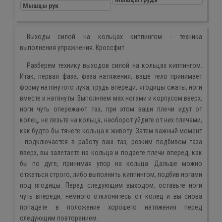
Мышцы рук
Выходы силой на кольцах киппингом - техника
выполнения упражнения. Кроссфит.
Разберем технику выходов силой на кольцах киппингом.
Итак, первая фаза, фаза натяжения, ваше тело принимает
форму натянутого лука, грудь впереди, ягодицы сжаты, ноги
вместе и натянуты. Выполняем мах ногами и корпусом вверх,
ноги чуть опережают таз, при этом ваши плечи идут от
колец, не лезьте на кольца, наоборот уйдите от них плечами,
как будто бы тянете кольца к животу. Затем важный момент
- подключается в работу ваш таз, резким подбивом таза
вверх, вы залетаете на кольца и подаете плечи вперед, как
бы по дуге, принимая упор на кольца. Дальше можно
отжаться строго, либо выполнить киппингом, подбив ногами
под ягодицы. Перед следующим выходом, оставьте ноги
чуть впереди, немного отклонитесь от колец и вы снова
попадете в положение хорошего натяжения перед
следующим повторением.