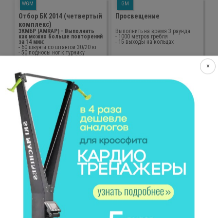
WGM
GM
Отбор БК 2014 (четвертый
Просвещение
комплекс)
ЗКМБР (AMRAP) - Выполнить
Выполнить на время 3 раунда:
как можно больше повторений
- 1000 метров гребля
за 14 мин:
- 15 выходы на кольцах
- 60 швунги со штангой 30/20 кг
- 50 подносы ног к турнику
- 40 рывков штанги 30/20 кг
- 30 прыжков в длину 190/160 см
×
- 20 отжимания в стойке на руках
- 10 выходы на кольцах
352
просмотров
1
нравится
147
просмотров
0
нравится
MANY
DUAL
7
1
G
WGM
Доходяга
CrossFit Open 15.3
Выполнить на время:
ЗКМБР (AMRAP) - 14 МИНУТ:
- 45 метров ходьба на руках
- 7 выходы на кольцах
- 30 пистолеты меняя ноги
- 50 броски медбола в цель 9/6кг
- 35 подносы ног к перекладине
- 100 двойные прыжки на
- 30 пистолеты меняя ноги
скакалке
- 25 подтягивания до груди
- 30 пистолеты меняя ноги
- 15 выходы на кольцах
687
просмотров
0
нравится
463
просмотров
2
нравится
MANY
TRIPLE
0
2